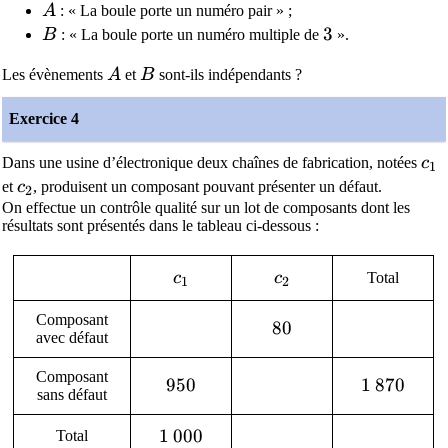
A
A
: « La boule porte un numéro pair » ;
B
3
3
B
: « La boule porte un numéro multiple de
».
A
B
Les évènements
A
et
B
sont-ils indépendants ?
Exercice 4
c_
Dans une usine d’électronique deux chaînes de fabrication, notées
c
1
c_2
et
c
, produisent un composant pouvant présenter un défaut.
2
On effectue un contrôle qualité sur un lot de composants dont les
résultats sont présentés dans le tableau ci-dessous :
c_1
c_2
c
c
Total
1
2
Composant
80
8
0
avec défaut
Composant
950
9
5
0
1\,870
1
8
7
0
sans défaut
1\,000
1
0
0
0
Total