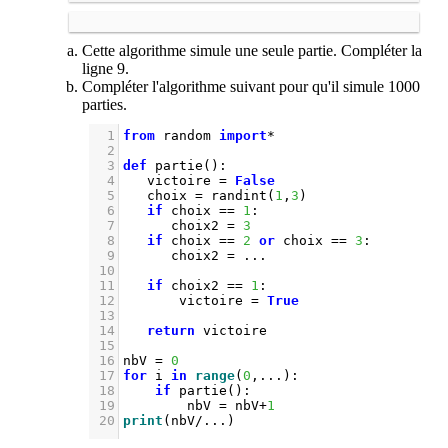
Cette algorithme simule une seule partie. Compléter la
ligne 9.
Compléter l'algorithme suivant pour qu'il simule 1000
parties.
1
from
random
import
*
2
3
def
partie
():
4
victoire
=
False
5
choix
=
randint
(
1
,
3
)
6
if
choix
==
1
:
7
choix2
=
3
8
if
choix
==
2
or
choix
==
3
:
9
choix2
=
...
10
11
if
choix2
==
1
:
12
victoire
=
True
13
14
return
victoire
15
16
nbV
=
0
17
for
i
in
range
(
0
,
...
):
18
if
partie
():
19
nbV
=
nbV
+
1
20
print
(
nbV
/...
)