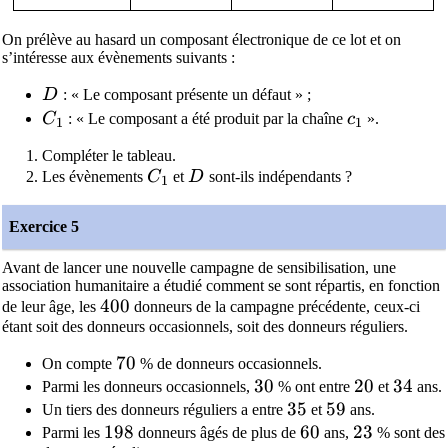
On prélève au hasard un composant électronique de ce lot et on
s’intéresse aux évènements suivants :
D
D
: « Le composant présente un défaut » ;
C_1
c_1
C
: « Le composant a été produit par la chaîne
c
».
1
1
Compléter le tableau.
C_1
D
Les évènements
C
et
D
sont-ils indépendants ?
1
Exercice 5
Avant de lancer une nouvelle campagne de sensibilisation, une
association humanitaire a étudié comment se sont répartis, en fonction
400
4
0
0
de leur âge, les
donneurs de la campagne précédente, ceux-ci
étant soit des donneurs occasionnels, soit des donneurs réguliers.
70
7
0
On compte
% de donneurs occasionnels.
30
3
0
20
2
0
34
3
4
Parmi les donneurs occasionnels,
% ont entre
et
ans.
35
3
5
59
5
9
Un tiers des donneurs réguliers a entre
et
ans.
198
1
9
8
60
6
0
23
2
3
Parmi les
donneurs âgés de plus de
ans,
% sont des