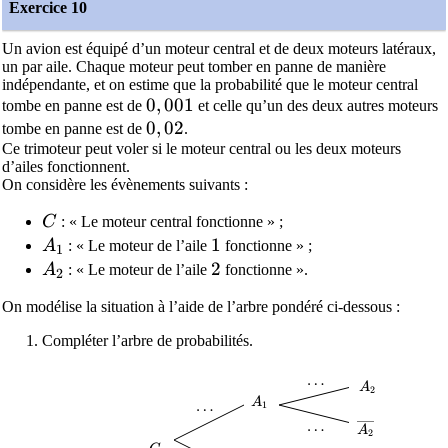
Exercice 10
Un avion est équipé d’un moteur central et de deux moteurs latéraux,
un par aile. Chaque moteur peut tomber en panne de manière
indépendante, et on estime que la probabilité que le moteur central
0,001
0
,
0
0
1
tombe en panne est de
et celle qu’un des deux autres moteurs
0,02
0
,
0
2
tombe en panne est de
.
Ce trimoteur peut voler si le moteur central ou les deux moteurs
d’ailes fonctionnent.
On considère les évènements suivants :
C
C
: « Le moteur central fonctionne » ;
A_1
1
1
A
: « Le moteur de l’aile
fonctionne » ;
1
A_2
2
2
A
: « Le moteur de l’aile
fonctionne ».
2
On modélise la situation à l’aide de l’arbre pondéré ci-dessous :
Compléter l’arbre de probabilités.
\dots
…
A_2
A
2
A_1
A
\dots
…
1
\dots
…
\overline{A_
A
2