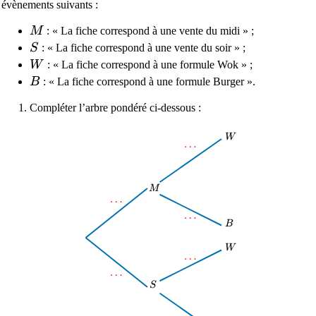
évènements suivants :
M
M
: « La fiche correspond à une vente du midi » ;
S
S
: « La fiche correspond à une vente du soir » ;
W
W
: « La fiche correspond à une formule Wok » ;
B
B
: « La fiche correspond à une formule Burger ».
Compléter l’arbre pondéré ci-dessous :
W
W
\dots
…
M
M
\dots
…
\dots
…
B
B
W
W
\dots
…
\dots
…
S
S