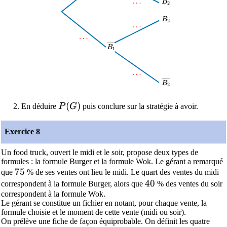
\dots
…
\overline{B_2}
B
2
B_2
B
2
\dots
…
\dots
…
\overline{B_1}
B
1
\dots
…
\overline{B_2}
B
2
P(G)
(
)
En déduire
P
G
puis conclure sur la stratégie à avoir.
Exercice 8
Un food truck, ouvert le midi et le soir, propose deux types de
formules : la formule Burger et la formule Wok. Le gérant a remarqué
75
7
5
que
% de ses ventes ont lieu le midi. Le quart des ventes du midi
40
4
0
correspondent à la formule Burger, alors que
% des ventes du soir
correspondent à la formule Wok.
Le gérant se constitue un fichier en notant, pour chaque vente, la
formule choisie et le moment de cette vente (midi ou soir).
On prélève une fiche de façon équiprobable. On définit les quatre