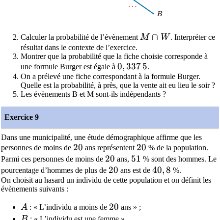
\dots
…
B
B
M \cap W
∩
Calculer la probabilité de l’évènement
M
W
. Interpréter ce
résultat dans le contexte de l’exercice.
Montrer que la probabilité que la fiche choisie corresponde à
0,337\,5
0
,
3
3
7
5
une formule Burger est égale à
.
On a prélevé une fiche correspondant à la formule Burger.
Quelle est la probabilité, à près, que la vente ait eu lieu le soir ?
Les évènements B et M sont-ils indépendants ?
Exercice 9
Dans une municipalité, une étude démographique affirme que les
20
2
0
20
2
0
personnes de moins de
ans représentent
% de la population.
20
2
0
51
5
1
Parmi ces personnes de moins de
ans,
% sont des hommes. Le
20
2
0
40,8
4
0
,
8
pourcentage d’hommes de plus de
ans est de
%.
On choisit au hasard un individu de cette population et on définit les
évènements suivants :
A
20
2
0
A
: « L’individu a moins de
ans » ;
B
B
: « L’individu est une femme ».