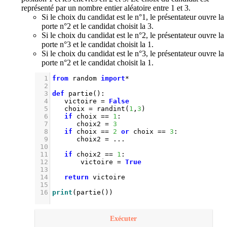
représenté par un nombre entier aléatoire entre 1 et 3.
Si le choix du candidat est le n°1, le présentateur ouvre la
porte n°2 et le candidat choisit la 3.
Si le choix du candidat est le n°2, le présentateur ouvre la
porte n°3 et le candidat choisit la 1.
Si le choix du candidat est le n°3, le présentateur ouvre la
porte n°2 et le candidat choisit la 1.
1
from
random
import
*
2
3
def
partie
():
4
victoire
=
False
5
choix
=
randint
(
1
,
3
)
6
if
choix
==
1
:
7
choix2
=
3
8
if
choix
==
2
or
choix
==
3
:
9
choix2
=
...
10
11
if
choix2
==
1
:
12
victoire
=
True
13
14
return
victoire
15
16
print
(
partie
())
Exécuter