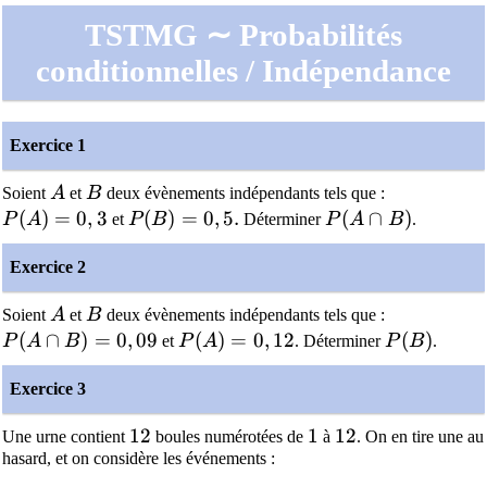
TSTMG ∼ Probabilités
conditionnelles / Indépendance
Exercice 1
A
B
Soient
A
et
B
deux évènements indépendants tels que :
P(A) = 0,3
(
)
=
0
,
3
P(B) = 0,5.
(
)
=
0
,
5
.
P(A \cap B)
(
∩
)
P
A
et
P
B
Déterminer
P
A
B
.
Exercice 2
A
B
Soient
A
et
B
deux évènements indépendants tels que :
P(A \cap B) = 0,09
(
∩
)
=
0
,
0
9
P(A) = 0,12
(
)
=
0
,
1
2
P(B)
(
)
P
A
B
et
P
A
. Déterminer
P
B
.
Exercice 3
12
1
2
1
1
12
1
2
Une urne contient
boules numérotées de
à
. On en tire une au
hasard, et on considère les événements :