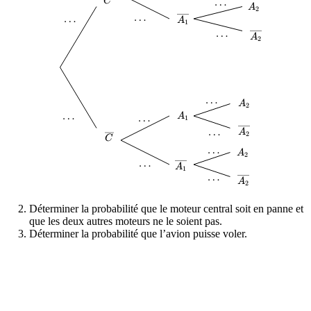
C
\dots
…
C
A_2
A
2
\dots
…
\dots
…
\overline{A_1}
A
1
\dots
…
\overline{A
A
2
\dots
…
A_2
A
2
A_1
\dots
…
A
\dots
…
1
\overline{A_2}
\dots
…
A
2
\overline{C}
C
\dots
…
A_2
A
2
\dots
…
\overline{A_1}
A
1
\dots
…
\overline{A_2}
A
2
Déterminer la probabilité que le moteur central soit en panne et
que les deux autres moteurs ne le soient pas.
Déterminer la probabilité que l’avion puisse voler.