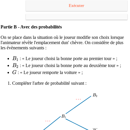
Exécuter
Partie B - Avec des probabilités
On se place dans la situation où le joueur modifie son choix lorsque
l'animateur révèle l'emplacement dun' chèvre. On considère de plus
les évènements suivants :
B_1
B
: « Le joueur choisi la bonne porte au premier tour » ;
1
B_2
B
: « Le joueur choisi la bonne porte au deuxième tour » ;
2
G
G
: « Le joueur remporte la voiture » ;
Compléter l'arbre de probabilité suivant :
B_2
B
2
\dots
…
B_1
B
1
\dots
…