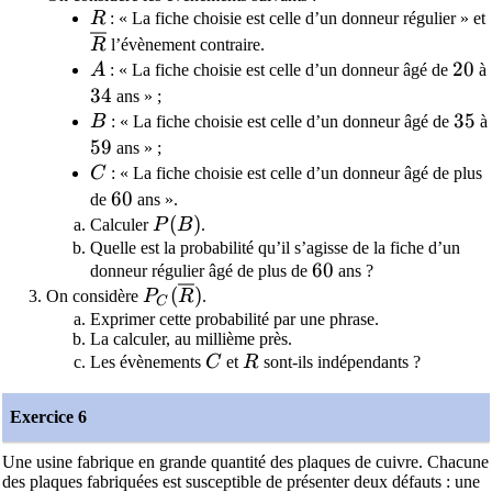
R
R
: « La fiche choisie est celle d’un donneur régulier » et
\overline{R}
R
l’évènement contraire.
A
20
2
0
A
: « La fiche choisie est celle d’un donneur âgé de
à
34
3
4
ans » ;
B
35
3
5
B
: « La fiche choisie est celle d’un donneur âgé de
à
59
5
9
ans » ;
C
C
: « La fiche choisie est celle d’un donneur âgé de plus
60
6
0
de
ans ».
P(B)
(
)
Calculer
P
B
.
Quelle est la probabilité qu’il s’agisse de la fiche d’un
60
6
0
donneur régulier âgé de plus de
ans ?
P_C(\overline{R})
(
)
On considère
P
R
.
C
Exprimer cette probabilité par une phrase.
La calculer, au millième près.
C
R
Les évènements
C
et
R
sont-ils indépendants ?
Exercice 6
Une usine fabrique en grande quantité des plaques de cuivre. Chacune
des plaques fabriquées est susceptible de présenter deux défauts : une