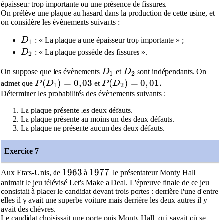
épaisseur trop importante ou une présence de fissures.
On prélève une plaque au hasard dans la production de cette usine, et
on considère les évènements suivants :
D_1
D
: « La plaque a une épaisseur trop importante » ;
1
D_2
D
: « La plaque possède des fissures ».
2
D_1
D_2
On suppose que les évènements
D
et
D
sont indépendants. On
1
2
P(D_1) = 0,03
(
)
=
0
,
0
3
P(D_2) = 0,01.
(
)
=
0
,
0
1
.
admet que
P
D
et
P
D
1
2
Déterminer les probabilités des évènements suivants :
La plaque présente les deux défauts.
La plaque présente au moins un des deux défauts.
La plaque ne présente aucun des deux défauts.
Exercice 7
1963
1
9
6
3
1977
1
9
7
7
Aux Etats-Unis, de
à
, le présentateur Monty Hall
animait le jeu télévisé Let's Make a Deal. L'épreuve finale de ce jeu
consistait à placer le candidat devant trois portes : derrière l'une d'entre
elles il y avait une superbe voiture mais derrière les deux autres il y
avait des chèvres.
Le candidat choisissait une porte puis Monty Hall, qui savait où se