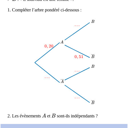
Compléter l’arbre pondéré ci-dessous :
B
B
\dots
…
A
A
0,20
0
,
2
0
0,51
0
,
5
1
\overline{B}
B
B
B
\dots
…
\dots
…
\overline{A}
A
\dots
…
\overline{B}
B
A
B
Les évènements
A
et
B
sont-ils indépendants ?