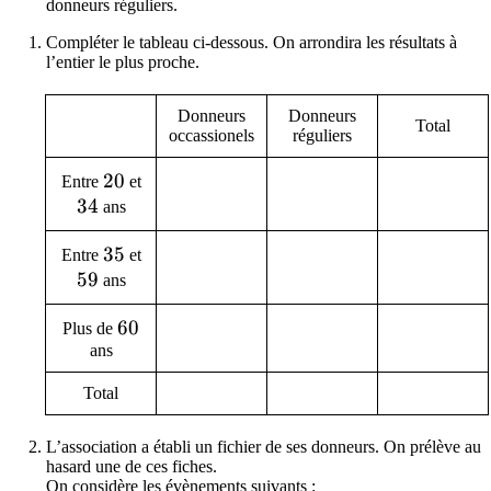
donneurs réguliers.
Compléter le tableau ci-dessous. On arrondira les résultats à
l’entier le plus proche.
Donneurs
Donneurs
Total
occassionels
réguliers
20
2
0
Entre
et
34
3
4
ans
35
3
5
Entre
et
59
5
9
ans
60
6
0
Plus de
ans
Total
L’association a établi un fichier de ses donneurs. On prélève au
hasard une de ces fiches.
On considère les évènements suivants :