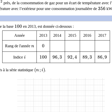
−
2
{-2}
près, de la consommation de gaz pour un écart de température avec l
356
3
5
6
pérature avec l’extérieur pour une consommation journalière de
kW
100
1
0
0
e la base
en 2013, est donnée ci-dessous :
Année
2013
2014
2015
2016
2017
n
0
0
Rang de l'année
n
i
100
1
0
0
96,3
9
6
,
3
92,4
9
2
,
4
89,3
8
9
,
3
86,9
8
6
,
9
Indice
i
(n\,;i)
(
;
)
 à la série statistique
n
i
.