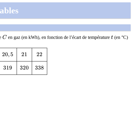
ables
C
t
re
C
en gaz (en kWh), en fonction de l’écart de température
t
(en °C)
20,5
2
0
,
5
21
2
1
22
2
2
319
3
1
9
320
3
2
0
338
3
3
8