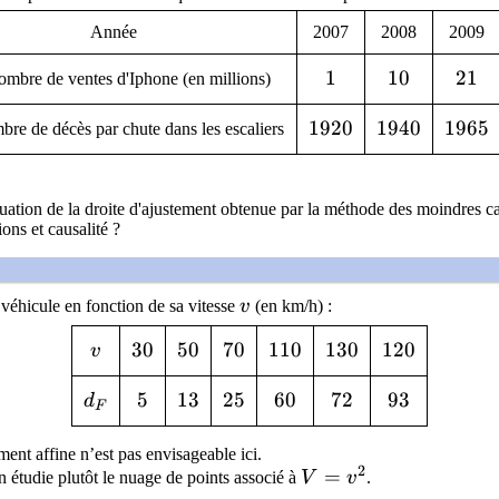
Année
2007
2008
2009
1
1
10
1
0
21
2
1
ombre de ventes d'Iphone (en millions)
1920
1
9
2
0
1940
1
9
4
0
1965
1
9
6
5
bre de décès par chute dans les escaliers
quation de la droite d'ajustement obtenue par la méthode des moindres ca
ions et causalité ?
v
véhicule en fonction de sa vitesse
v
(en km/h) :
v
30
3
0
50
5
0
70
7
0
110
1
1
0
130
1
3
0
120
1
2
0
v
d_F
5
5
13
1
3
25
2
5
60
6
0
72
7
2
93
9
3
d
F
ment affine n’est pas envisageable ici.
2
V = v^2
=
étudie plutôt le nuage de points associé à
V
v
.