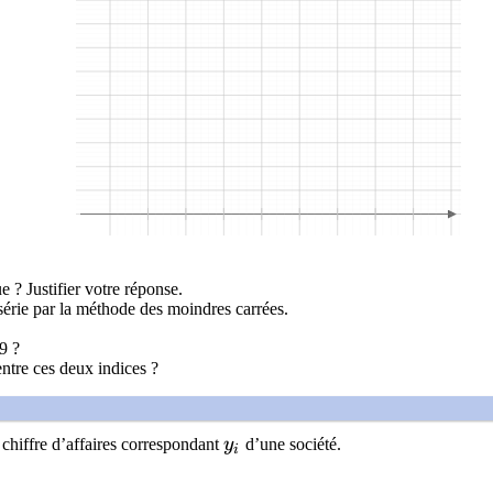
e ? Justifier votre réponse.
 série par la méthode des moindres carrées.
9 ?
entre ces deux indices ?
y_i
 chiffre d’affaires correspondant
y
d’une société.
i