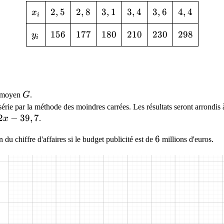
x_i
2,5
2
,
5
2,8
2
,
8
3,1
3
,
1
3,4
3
,
4
3,6
3
,
6
4,4
4
,
4
x
i
y_i
156
1
5
6
177
1
7
7
180
1
8
0
210
2
1
0
230
2
3
0
298
2
9
8
y
i
G
t moyen
G
.
 série par la méthode des moindres carrées. Les résultats seront arrondis
-39,7
2
−
3
9
,
7
x
.
6
6
 du chiffre d'affaires si le budget publicité est de
millions d'euros.