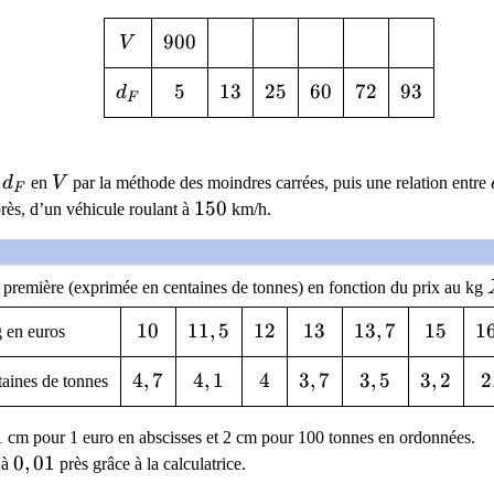
V
900
9
0
0
V
d_F
5
5
13
1
3
25
2
5
60
6
0
72
7
2
93
9
3
d
F
)
d_F
V
e
d
en
V
par la méthode des moindres carrées, puis une relation entre
F
150
1
5
0
près, d’un véhicule roulant à
km/h.
 première (exprimée en centaines de tonnes) en fonction du prix au kg
10
1
0
11,5
1
1
,
5
12
1
2
13
1
3
13,7
1
3
,
7
15
1
5
1
1
g en euros
4,7
4
,
7
4,1
4
,
1
4
4
3,7
3
,
7
3,5
3
,
5
3,2
3
,
2
2
2
aines de tonnes
 cm pour 1 euro en abscisses et 2 cm pour 100 tonnes en ordonnées.
0,01
0
,
0
1
à
près grâce à la calculatrice.