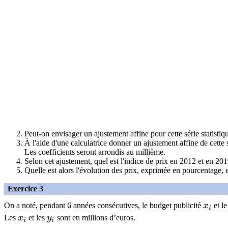
Peut-on envisager un ajustement affine pour cette série statistiqu
À l'aide d'une calculatrice donner un ajustement affine de cette
Les coefficients seront arrondis au millième.
Selon cet ajustement, quel est l'indice de prix en 2012 et en 201
Quelle est alors l'évolution des prix, exprimée en pourcentage, 
Exercice 3
x_i
On a noté, pendant 6 années consécutives, le budget publicité
x
et le
i
x_i
y_i
Les
x
et les
y
sont en millions d’euros.
i
i