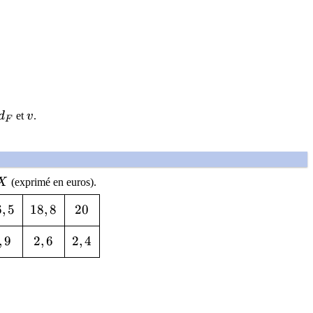
d_F
v
d
et
v
.
F
X
X
(exprimé en euros).
6,5
6
,
5
18,8
1
8
,
8
20
2
0
,9
,
9
2,6
2
,
6
2,4
2
,
4