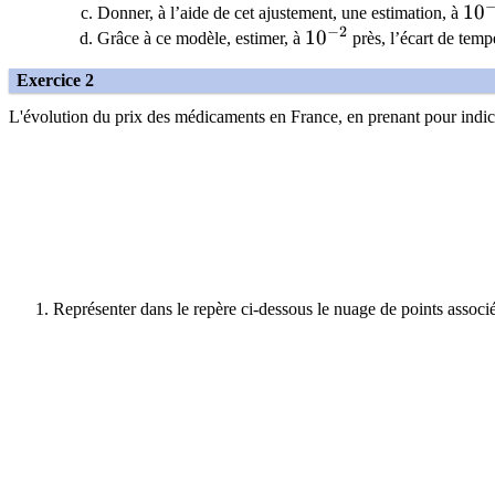
10^
1
0
Donner, à l’aide de cet ajustement, une estimation, à
−
2
10^{-2}
1
0
Grâce à ce modèle, estimer, à
près, l’écart de tem
Exercice 2
L'évolution du prix des médicaments en France, en prenant pour indic
Représenter dans le repère ci-dessous le nuage de points associés