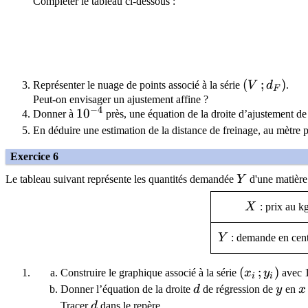
Compléter le tableau ci-dessous :
(V\, ; d_F 
(
;
)
Représenter le nuage de points associé à la série
V
d
.
F
Peut-on envisager un ajustement affine ?
−
4
10^{-4}
1
0
Donner à
près, une équation de la droite d’ajustement d
En déduire une estimation de la distance de freinage, au mètre 
Exercice 6
Y
Le tableau suivant représente les quantités demandée
Y
d'une matière
X
X
: prix au k
Y
Y
: demande en cent
(x_i\,;y_i)
(
;
)
Construire le graphique associé à la série
x
y
avec 1
i
i
d
y
x
Donner l’équation de la droite
d
de régression de
y
en
x
d
Tracer
d
dans le repère.