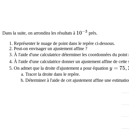
−
3
10^{-3}
1
0
Dans la suite, on arrondira les résultats à
près.
Représenter le nuage de point dans le repère ci-dessous.
Peut-on envisager un ajustement affine ?
À l'aide d'une calculatrice déterminer les coordonnées du poin
À l'aide d'une calculatrice donner un ajustement affine de cette
y=75,2x
=
7
5
,
On admet que la droite d'ajustement a pour équation
y
Tracer la droite dans le repère.
Déterminer à l'aide de cet ajustement affine une estimation