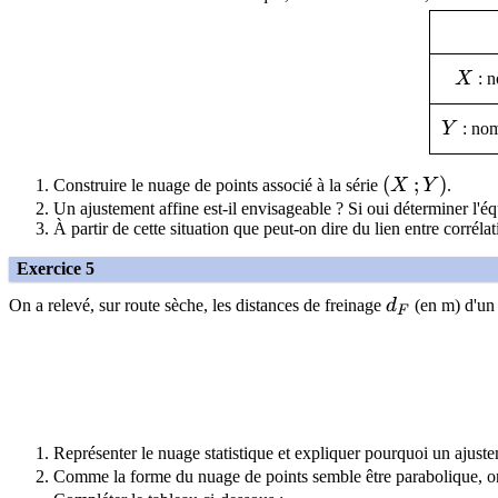
X
X
: n
Y
Y
: nom
(X\,;Y)
(
;
)
Construire le nuage de points associé à la série
X
Y
.
Un ajustement affine est-il envisageable ? Si oui déterminer l'é
À partir de cette situation que peut-on dire du lien entre corrélat
Exercice 5
d_F
On a relevé, sur route sèche, les distances de freinage
d
(en m) d'un 
F
Représenter le nuage statistique et expliquer pourquoi un ajuste
Comme la forme du nuage de points semble être parabolique, on 