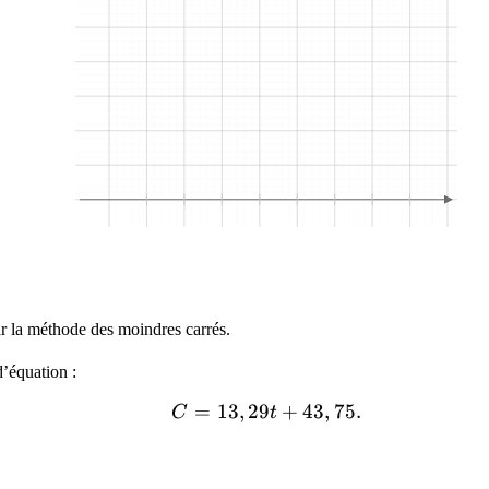
r la méthode des moindres carrés.
d’équation :
C=13,29t+43,75.
=
1
3
,
2
9
+
4
3
,
7
5
.
C
t