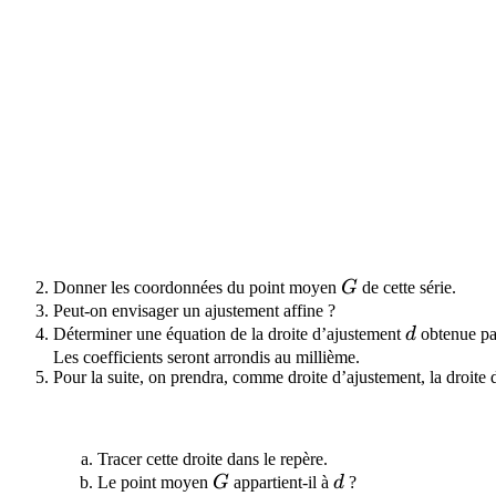
G
Donner les coordonnées du point moyen
G
de cette série.
Peut-on envisager un ajustement affine ?
d
Déterminer une équation de la droite d’ajustement
d
obtenue pa
Les coefficients seront arrondis au millième.
Pour la suite, on prendra, comme droite d’ajustement, la droite 
Tracer cette droite dans le repère.
G
d
Le point moyen
G
appartient-il à
d
?