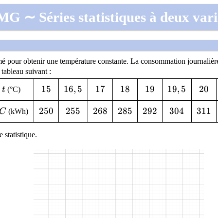
G ∼ Séries statistiques à deux vari
mmé pour obtenir une température constante. La consommation journaliè
 tableau suivant :
t
15
1
5
16,5
1
6
,
5
17
1
7
18
1
8
19
1
9
19,5
1
9
,
5
20
2
0
e
t
(°C)
C
250
2
5
0
255
2
5
5
268
2
6
8
285
2
8
5
292
2
9
2
304
3
0
4
311
3
1
1
C
(kWh)
 statistique.