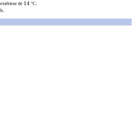
14
1
4
’extérieur de
°C.
h.