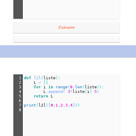
Exécuter
1
def
l2l
(
liste
):
2
L
=
 []
3
for
i
in
range
(
0
,
len
(
liste
)):
4
L
.
append
( 
3
*
liste
[
i
]
-
5
)
5
return
L
6
7
print
(
l2l
([
0
,
1
,
2
,
3
,
4
]))
8