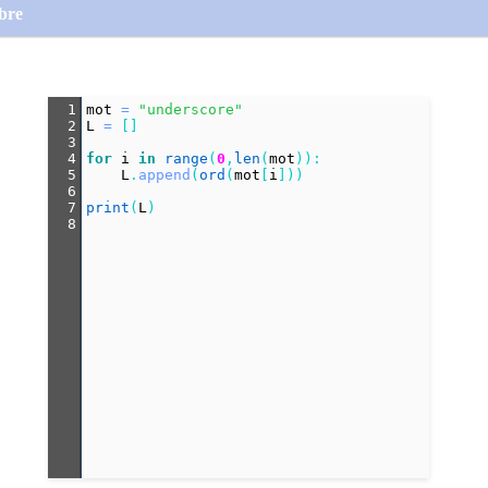
mbre
1
mot
=
"underscore"
2
L
=
 []
3
4
for
i
in
range
(
0
,
len
(
mot
)):
5
L
.
append
(
ord
(
mot
[
i
]))
6
7
print
(
L
)
8