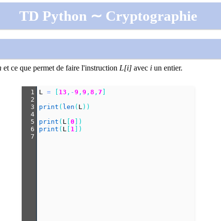
TD Python ∼ Cryptographie
n
et ce que permet de faire l'instruction
L[i]
avec
i
un entier.
1
L
=
 [
13
,
-
9
,
9
,
8
,
7
]
2
3
print
(
len
(
L
))
4
5
print
(
L
[
0
])
6
print
(
L
[
1
])
7