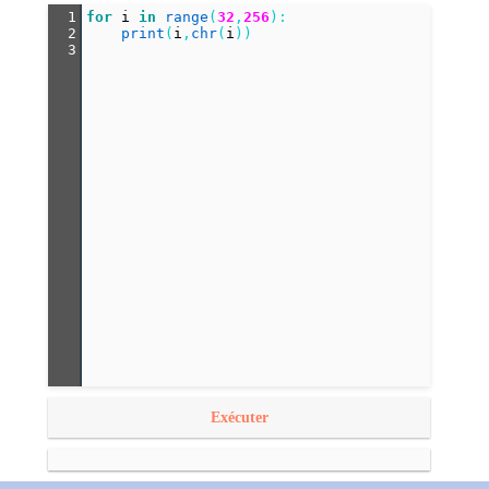
1
for
i
in
range
(
32
,
256
):
2
print
(
i
,
chr
(
i
))
3
Exécuter