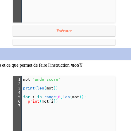
Exécuter
n
et ce que permet de faire l'instruction
mot[i]
.
1
mot
=
"underscore"
2
3
print
(
len
(
mot
))
4
5
for
i
in
range
(
0
,
len
(
mot
)):
6
print
(
mot
[
i
])
7