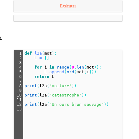
Exécuter
t.
1
def
l2a
(
mot
):
2
L
=
 []
3
4
for
i
in
range
(
0
,
len
(
mot
)):
5
L
.
append
(
ord
(
mot
[
i
]))
6
return
L
7
8
print
(
l2a
(
"voiture"
))
9
10
print
(
l2a
(
"catastrophe"
))
11
12
print
(
l2a
(
"Un ours brun sauvage"
))
13