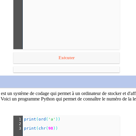
Exécuter
est un système de codage qui permet à un ordinateur de stocker et d'affiche
Voici un programme Python qui permet de connaître le numéro de la le
1
print
(
ord
(
'a'
))
2
3
print
(
chr
(
98
))