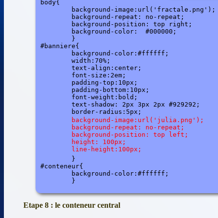
body{

	background-image:url('fractale.png');

	background-repeat: no-repeat;

	background-position: top right;

	background-color:  #000000;

	}

#banniere{

	background-color:#ffffff;

	width:70%;

	text-align:center;

	font-size:2em;

	padding-top:10px;

	padding-bottom:10px;

	font-weight:bold;

	text-shadow: 2px 3px 2px #929292;

	border-radius:5px;

	background-image:url('julia.png');

	background-repeat: no-repeat;

	background-position: top left;

	height: 100px;

	line-height:100px;

	}

#conteneur{

	background-color:#ffffff;

Etape 8 : le conteneur central