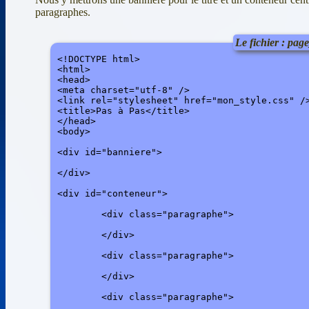
paragraphes.
Le fichier : pa
<!DOCTYPE html>

<html>

<head>

<meta charset="utf-8" />

<link rel="stylesheet" href="mon_style.css" />
<title>Pas à Pas</title>

</head>

<body> 

<div id="banniere">

</div>

<div id="conteneur">

	<div class="paragraphe">

	</div>

	<div class="paragraphe">

	</div>

	<div class="paragraphe">
