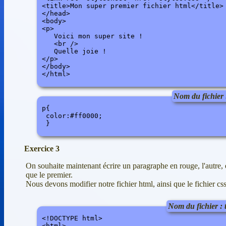
<title>Mon super premier fichier html</title>

</head>

<body> 

<p>

   Voici mon super site !

   <br />

   Quelle joie !

</p>

</body>

</html>
Nom du fichier :
p{

 color:#ff0000; 

Exercice 3
On souhaite maintenant écrire un paragraphe en rouge, l'autre, 
que le premier.
Nous devons modifier notre fichier html, ainsi que le fichier css
Nom du fichier : 
<!DOCTYPE html>

<html>
