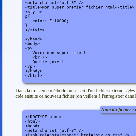
<meta charset="utf-8" />

<title>Mon super premier fichier html</title>

<style>

p{

   color: #ff0000;

}

</style>

</head>

<body> 

<p>

   Voici mon super site !

   <br />

   Quelle joie !

</p>

</body>

</html>
Dans la troisième méthode on se sert d'un fichier externe
styles
crée ensuite ce nouveau fichier (on veillera à l'enregistrer dan
Nom du fichier : 
<!DOCTYPE html>

<html>

<head>

<meta charset="utf-8" />

<link rel="stylesheet" href="styles.css" />
