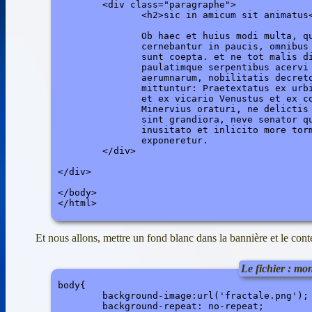
	<div class="paragraphe">

	       <h2>sic in amicum sit animatus</h2>

	       Ob haec et huius modi multa, quae 

               cernebantur in paucis, omnibus 
	       sunt coepta. et ne tot malis dissimulatis 

  	       paulatimque serpentibus acervi crescerent

               aerumnarum, nobilitatis decreto
	       mittuntur: Praetextatus ex urbi praefecto 

	       et ex vicario Venustus et ex consulari 

	       Minervius oraturi, ne delictis supplicia 

	       sint grandiora, neve senator quisquam

               inusitato et inlicito more torm
               exponeretur.

	</div>

</div>

</body>

</html>
Et nous allons, mettre un fond blanc dans la bannière et le cont
Le fichier : mon
body{

	background-image:url('fractale.png');

	background-repeat: no-repeat;
