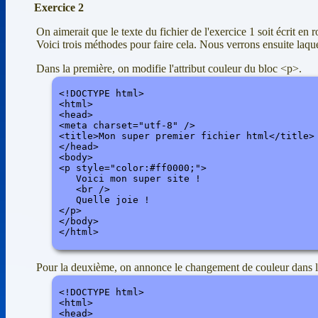
Exercice 2
On aimerait que le texte du fichier de l'exercice 1 soit écrit en 
Voici trois méthodes pour faire cela. Nous verrons ensuite laquel
Dans la première, on modifie l'attribut couleur du bloc <p>.
<!DOCTYPE html>

<html>

<head>

<meta charset="utf-8" />

<title>Mon super premier fichier html</title>

</head>

<body> 

<p style="color:#ff0000;">

   Voici mon super site !

   <br />

   Quelle joie !

</p>

</body>

</html>
Pour la deuxième, on annonce le changement de couleur dans l
<!DOCTYPE html>

<html>

<head>
