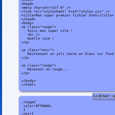
<head>

<meta charset="utf-8" />

<link rel="stylesheet" href="styles.css" />

<title>Mon super premier fichier html</title>

</head>

<body> 

<p class="rouge">

   Voici mon super site !

   <br />

   Quelle joie !

</p>

<p class="noir">

   Maintenant un joli texte en blanc sur fond 
</p>

<p class="rouge">

   Revenons au rouge...

</p>

</body>

</html>
Le fichier : s
.rouge{

 color:#ff0000; 

 }

.noir{
