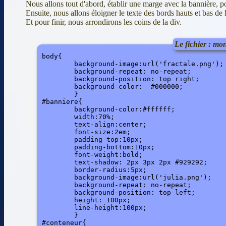
Nous allons tout d'abord, établir une marge avec la bannière, po
Ensuite, nous allons éloigner le texte des bords hauts et bas de l
Et pour finir, nous arrondirons les coins de la div.
Le fichier : mon
body{

	background-image:url('fractale.png');

	background-repeat: no-repeat;

	background-position: top right;

	background-color:  #000000;

	}

#banniere{

	background-color:#ffffff;

	width:70%;

	text-align:center;

	font-size:2em;

	padding-top:10px;

	padding-bottom:10px;

	font-weight:bold;

	text-shadow: 2px 3px 2px #929292;

	border-radius:5px;

	background-image:url('julia.png');

	background-repeat: no-repeat;

	background-position: top left;

	height: 100px;

	line-height:100px;

	}

#conteneur{
