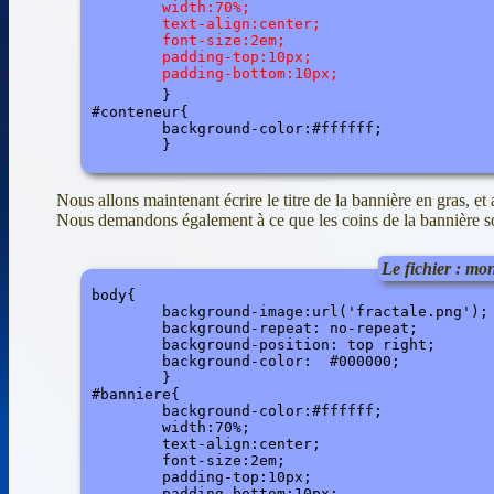
	width:70%;

	text-align:center;

	font-size:2em;

	padding-top:10px;

	padding-bottom:10px;

	}

#conteneur{

	background-color:#ffffff;

Nous allons maintenant écrire le titre de la bannière en gras, e
Nous demandons également à ce que les coins de la bannière so
Le fichier : mon
body{

	background-image:url('fractale.png');

	background-repeat: no-repeat;

	background-position: top right;

	background-color:  #000000;

	}

#banniere{

	background-color:#ffffff;

	width:70%;

	text-align:center;

	font-size:2em;

	padding-top:10px;

	padding-bottom:10px;
