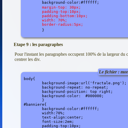
	background-color:#ffffff;

	margin-top: 30px;

	padding-top:10px;

	padding-bottom:10px;

	width: 70%;

	border-radius:5px;

Etape 9 : les paragraphes
Pour l'instant les paragraphes occupent 100% de la largeur du 
centrer les div.
Le fichier : mon
body{

	background-image:url('fractale.png');

	background-repeat: no-repeat;

	background-position: top right;

	background-color:  #000000;

	}

#banniere{

	background-color:#ffffff;

	width:70%;

	text-align:center;

	font-size:2em;

	padding-top:10px;
