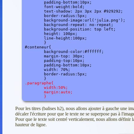
	padding-bottom:10px;

	font-weight:bold;

	text-shadow: 2px 3px 2px #929292;

	border-radius:5px;

	background-image:url('julia.png');

	background-repeat: no-repeat;

	background-position: top left;

	height: 100px;

	line-height:100px;

	}

#conteneur{

	background-color:#ffffff;

	margin-top: 30px;

	padding-top:10px;

	padding-bottom:10px;

	width: 70%;

	border-radius:5px;

.paragraphe{

	width:50%;

	margin:auto;

Pour les titres (balises h2), nous allons ajouter à gauche une i
décaler l'écriture pour que le texte ne se superpose pas à l'imag
Pour que le texte soit centré verticalement, nous allons définir 
hauteur de ligne.