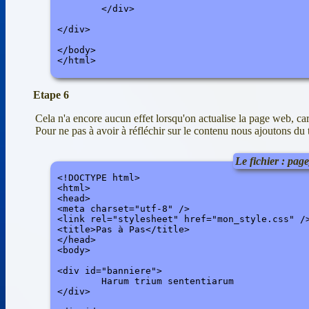
	</div>

</div>

</body>

</html>
Etape 6
Cela n'a encore aucun effet lorsqu'on actualise la page web, ca
Pour ne pas à avoir à réfléchir sur le contenu nous ajoutons du t
Le fichier : pa
<!DOCTYPE html>

<html>

<head>

<meta charset="utf-8" />

<link rel="stylesheet" href="mon_style.css" />
<title>Pas à Pas</title>

</head>

<body> 

<div id="banniere">

	Harum trium sententiarum

</div>
