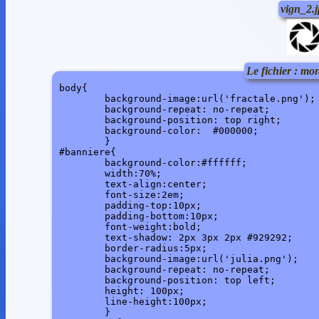
vign_2.
Le fichier : mon
body{

	background-image:url('fractale.png');

	background-repeat: no-repeat;

	background-position: top right;

	background-color:  #000000;

	}

#banniere{

	background-color:#ffffff;

	width:70%;

	text-align:center;

	font-size:2em;

	padding-top:10px;

	padding-bottom:10px;

	font-weight:bold;

	text-shadow: 2px 3px 2px #929292;

	border-radius:5px;

	background-image:url('julia.png');

	background-repeat: no-repeat;

	background-position: top left;

	height: 100px;

	line-height:100px;

	}
