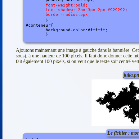
	font-weight:bold;

	text-shadow: 2px 3px 2px #929292;

	border-radius:5px;

	}

#conteneur{

	background-color:#ffffff;

Ajoutons maintenant une image à gauche dans la bannière. Cette 
sous), à une hauteur de 100 pixels. Il faut donc donner cette mê
fait également 100 pixels, si on veut que le texte soit centré ver
julia.p
Le fichier : mon