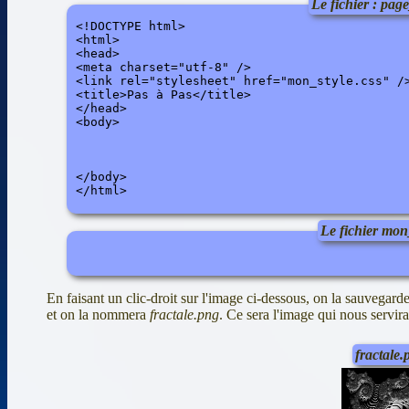
Le fichier : pa
<!DOCTYPE html>

<html>

<head>

<meta charset="utf-8" />

<link rel="stylesheet" href="mon_style.css" />
<title>Pas à Pas</title>

</head>

<body> 

</body>

</html>
Le fichier mon_
En faisant un clic-droit sur l'image ci-dessous, on la sauvegard
et on la nommera
fractale.png
. Ce sera l'image qui nous servi
fractale.