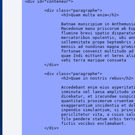
<div id="conteneur">

	<div class="paragraphe">

	       <h2>Quam multa enim</h2>

	       Batnae municipium in Anthemusia conditum 

	       Macedonum manu priscorum ab Euphrate 

	       flumine brevi spatio disparatur, refertum 

	       mercatoribus opulentis, ubi annua 

	       sollemnitate prope Septembris initium 

	       mensis ad nundinas magna promiscuae 

	       fortunae convenit multitudo ad commercanda 

	       quae Indi mittunt et Seres aliaque plurima 

	       vehi terra marique consueta

	</div>

	<div class="paragraphe">

	       <h2>Quae in nostris rebus</h2>

	       Accedebant enim eius asperitati, ubi 

	       inminuta vel laesa amplitudo imperii 

               dicebatur, et iracundae suspici
     	       quantitati proximorum cruentae blanditiae 

	       exaggerantium incidentia et dolere 

	       inpendio simulantium, si principis 

	       periclitetur vita, a cuius salute velut 

	       filo pendere statum orbis terrarum

	       fictis vocibus exclamabant.

	</div>
