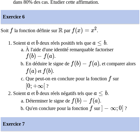
dans 80% des cas. Etudier cette affirmation.
Exercice 6
2
R
f
\mathbb{R}
f(x)=x^2
(
)
=
Soit
f
la fonction définie sur
par
f
x
x
.
a
b
a \leq b
≤
Soient
a
et
b
deux réels positifs tels que
a
b
.
À l'aide d'une identité remarquable factoriser
f(b)-f(a)
(
)
−
(
)
f
b
f
a
.
f(b)-f(a)
(
)
−
(
)
En déduire le signe de
f
b
f
a
, et comparer alors
f(a)
(
)
f(b)
(
)
f
a
et
f
b
.
f
Que peut-on en conclure pour la fonction
f
sur
[0;+\infty[
[
0
;
+
∞
[
?
a
b
a \leq b
≤
Soient
a
et
b
deux réels négatifs tels que
a
b
.
f(b)-f(a)
(
)
−
(
)
Déterminer le signe de
f
b
f
a
.
f
]-\infty;0]
]
−
∞
;
0
]
Qu'en conclure pour la fonction
f
sur
?
Exercice 7