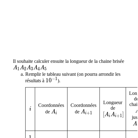
Il souhaite calculer ensuite la longueur de la chaine brisée
A_1A_2A_3A_4A_5
A
A
A
A
A
1
2
3
4
5
Remplir le tableau suivant (on pourra arrondir les
−
1
10^{-1}
1
0
résultats à
).
Lon
de
Longueur
chai
Coordonnées
Coordonnées
i
de
i
A_i
A_{i+1}
de
A
de
A
+
1
[A_iA_{i+1}]
[
]
i
i
A
A
+
1
i
i
jus
A
A
1
1