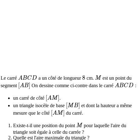
ABCD
8
8
M
Le carré
A
B
C
D
a un côté de longueur
cm.
M
est un point du
[AB]
[
]
ABCD
segment
A
B
On dessine comme ci-contre dans le carré
A
B
C
D
:
[AM]
[
]
un carré de côté
A
M
.
[MB]
[
]
un triangle isocèle de base
M
B
et dont la hauteur a même
[AM]
[
]
mesure que le côté
A
M
du carré.
M
Existe-t-il une position du point
M
pour laquelle l'aire du
triangle soit égale à celle du carrée ?
Quelle est l'aire maximale du triangle ?