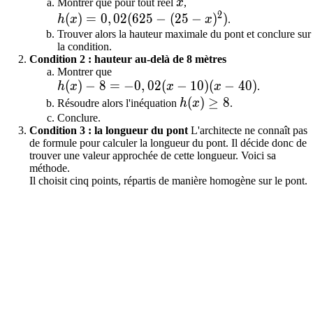
x
Montrer que pour tout réel
x
,
2
h(x)=0,02(625-(25-x)^2)
(
)
=
0
,
0
2
(
6
2
5
−
(
2
5
−
)
)
h
x
x
.
Trouver alors la hauteur maximale du pont et conclure sur
la condition.
Condition 2 : hauteur au-delà de 8 mètres
Montrer que
h(x)-8=-0,02(x-10)(x-40)
(
)
−
8
=
−
0
,
0
2
(
−
1
0
)
(
−
4
0
)
h
x
x
x
.
h(x)\geq 8
(
)
≥
8
Résoudre alors l'inéquation
h
x
.
Conclure.
Condition 3 : la longueur du pont
L'architecte ne connaît pas
de formule pour calculer la longueur du pont. Il décide donc de
trouver une valeur approchée de cette longueur. Voici sa
méthode.
Il choisit cinq points, répartis de manière homogène sur le pont.