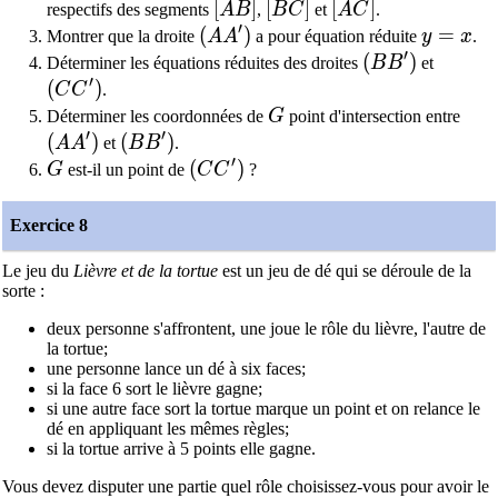
[AB]
[
]
[BC]
[
]
[AC]
[
]
respectifs des segments
A
B
,
B
C
et
A
C
.
′
(AA')
(
)
y=x
=
Montrer que la droite
A
A
a pour équation réduite
y
x
.
′
(BB')
(
)
Déterminer les équations réduites des droites
B
B
et
′
(CC')
(
)
C
C
.
G
Déterminer les coordonnées de
G
point d'intersection entre
′
′
(AA')
(
)
(BB')
(
)
A
A
et
B
B
.
′
G
(CC')
(
)
G
est-il un point de
C
C
?
Exercice 8
Le jeu du
Lièvre et de la tortue
est un jeu de dé qui se déroule de la
sorte :
deux personne s'affrontent, une joue le rôle du lièvre, l'autre de
la tortue;
une personne lance un dé à six faces;
si la face 6 sort le lièvre gagne;
si une autre face sort la tortue marque un point et on relance le
dé en appliquant les mêmes règles;
si la tortue arrive à 5 points elle gagne.
Vous devez disputer une partie quel rôle choisissez-vous pour avoir le