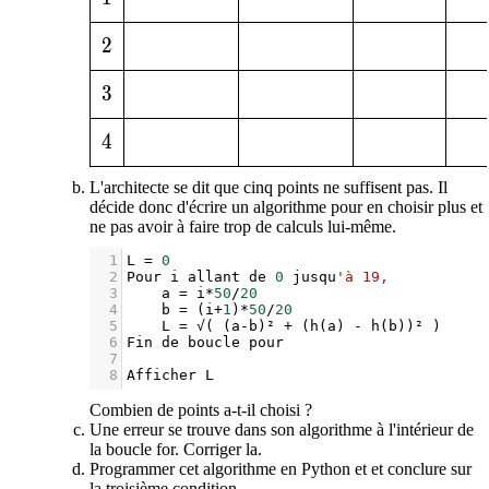
2
2
3
3
4
4
L'architecte se dit que cinq points ne suffisent pas. Il
décide donc d'écrire un algorithme pour en choisir plus et
ne pas avoir à faire trop de calculs lui-même.
1
L
=
0
2
Pour
i
allant
de
0
jusqu
'à 19,
3
a
=
i
*
50
/
20
4
b
=
 (
i
+
1
)
*
50
/
20
5
L
=
√
( (
a
-
b
)
²
+
 (
h
(
a
) 
-
h
(
b
))
²
 )
6
Fin
de
boucle
pour
7
8
Afficher
L
Combien de points a-t-il choisi ?
Une erreur se trouve dans son algorithme à l'intérieur de
la boucle for. Corriger la.
Programmer cet algorithme en Python et et conclure sur
la troisième condition.