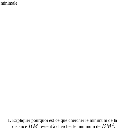
minimale.
Expliquer pourquoi est-ce que chercher le minimum de la
2
BM
BM^2
distance
B
M
revient à chercher le minimum de
B
M
.