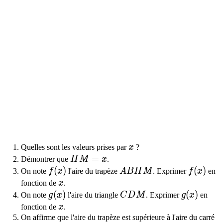
x
Quelles sont les valeurs prises par
x
?
HM=x
=
Démontrer que
H
M
x
.
f(x)
(
)
ABHM
f(x)
(
)
On note
f
x
l'aire du trapèze
A
B
H
M
. Exprimer
f
x
en
x
fonction de
x
.
g(x)
(
)
CDM
g(x)
(
)
On note
g
x
l'aire du triangle
C
D
M
. Exprimer
g
x
en
x
fonction de
x
.
On affirme que l'aire du trapèze est supérieure à l'aire du carré