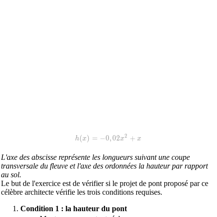
h(x)=-0,02x^2+x
2
(
)
=
−
0
,
0
2
+
h
x
x
x
L'axe des abscisse représente les longueurs suivant une coupe
transversale du fleuve et l'axe des ordonnées la hauteur par rapport
au sol.
Le but de l'exercice est de vérifier si le projet de pont proposé par ce
célèbre architecte vérifie les trois conditions requises.
Condition 1 : la hauteur du pont