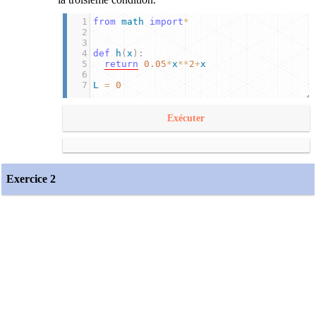
1
from
math
import
*
2
3
4
def
h
(
x
):
5
return
0.05
*
x
**
2
+
x
6
7
L
=
0
Exécuter
Exercice 2