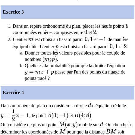
Exercice 3
Dans un repère orthonormé du plan, placer les neufs points à
0
0
2
2
coordonnées entières comprises entre
et
.
m
0
0
1
1
-1
−
1
L'entier
m
est choisi au hasard parmi
,
et
de manière
p
0
0
1
1
2
2
équiprobable. L'entier
p
est choisi au hasard parmi
,
et
.
Donner toutes les valeurs possibles pour le couple de
(m;p)
(
;
)
nombres
m
p
.
Quelle est la probabilité pour que la droite d'équation
y=mx+p
=
+
y
m
x
p
passe par l'un des points du nuage de
points tracé ?
Exercice 4
d
Dans un repère du plan on considère la droite
d
d'équation réduite
1
y=\dfrac{1}{2}x-1
A(0;-1)
B(4;8)
=
−
1
(
0
;
−
1
)
(
4
;
8
)
y
x
, le point
A
et
B
.
2
M(x;y)
(
;
)
d
On considère de plus un point
M
x
y
mobile sur
d
. On cherche à
M
BM
déterminer les coordonnées de
M
pour que la distance
B
M
soit