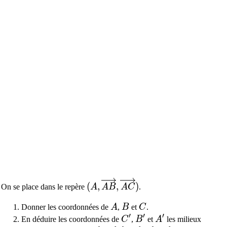
(A, \overrightarrow{AB}, \over
(
,
,
)
On se place dans le repère
A
A
B
A
C
.
A
B
C
Donner les coordonnées de
A
,
B
et
C
.
′
′
′
C'
B'
A'
En déduire les coordonnées de
C
,
B
et
A
les milieux