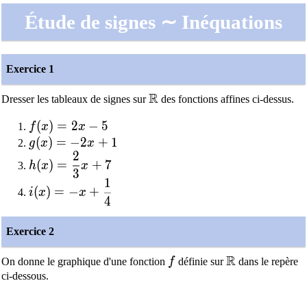
Étude de signes ∼ Inéquations
Exercice 1
R
\mathbb{R}
Dresser les tableaux de signes sur
des fonctions affines ci-dessus.
f(x) = 2x-5
(
)
=
2
−
5
f
x
x
g(x)=-2x+1
(
)
=
−
2
+
1
g
x
x
2
h(x)=\dfrac{2}{3}x+7
(
)
=
+
7
h
x
x
3
1
i(x)=-x+\dfrac{1}{4}
(
)
=
−
+
i
x
x
4
Exercice 2
R
f
\mathbb{R}
On donne le graphique d'une fonction
f
définie sur
dans le repère
ci-dessous.