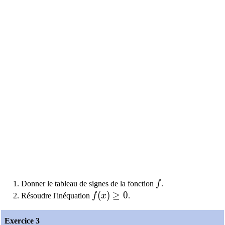
f
Donner le tableau de signes de la fonction
f
.
f(x)\geq0
(
)
≥
0
Résoudre l'inéquation
f
x
.
Exercice 3