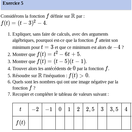
Exercice 5
R
f
\mathbb{R}
Considérons la fonction
f
définie sur
par :
2
f(t)=(t-3)^2-4
(
)
=
(
−
3
)
−
4
f
t
t
.
Expliquer, sans faire de calculs, avec des arguments
f
algébriques, pourquoi est-ce que la fonction
f
atteint son
t=3
=
3
-4
−
4
minimum pour
t
et que ce minimum est alors de
?
2
f(t)=t^2-6t+5
(
)
=
−
6
+
5
Montrer que
f
t
t
t
.
f(t)=(t-5)(t-1)
(
)
=
(
−
5
)
(
−
1
)
Montrer que
f
t
t
t
.
0
0
f
Trouver alors les antécédents de
par la fonction
f
.
R
\mathbb{R}
f(t)>0
(
)
>
0
Résoudre sur
l'inéquation :
f
t
.
Quels sont les nombres qui ont une image négative par la
f
fonction
f
?
Recopier et compléter le tableau de valeurs suivant :
t
-2
−
2
-1
−
1
0
0
1
1
2
2
2,5
2
,
5
3
3
3,5
3
,
5
4
4
t
f(t)
(
)
f
t