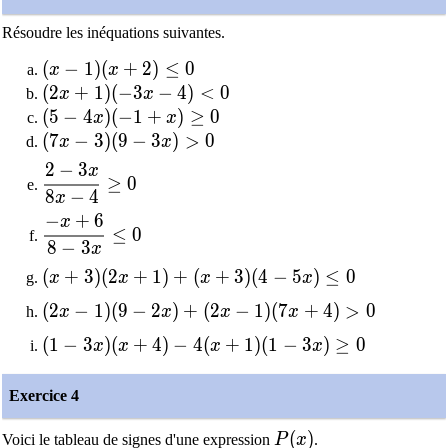
Résoudre les inéquations suivantes.
(x-1)(x+2)\leq0
(
−
1
)
(
+
2
)
≤
0
x
x
(2x+1)(-3x-4)<0
(
2
+
1
)
(
−
3
−
4
)
<
0
x
x
(5-4x)(-1+x)\geq0
(
5
−
4
)
(
−
1
+
)
≥
0
x
x
(7x-3)(9-3x)>0
(
7
−
3
)
(
9
−
3
)
>
0
x
x
2
−
3
x
\dfrac{2-3x}{8x-4}\geq0
≥
0
8
−
4
x
−
+
6
x
\dfrac{-x+6}{8-3x}\leq0
≤
0
8
−
3
x
(x+3)(2x+1)+(x+3)(4-5x)\leq0
(
+
3
)
(
2
+
1
)
+
(
+
3
)
(
4
−
5
)
≤
0
x
x
x
x
(2x-1)(9-2x)+(2x-1)(7x+4)>0
(
2
−
1
)
(
9
−
2
)
+
(
2
−
1
)
(
7
+
4
)
>
0
x
x
x
x
(1-3x)(x+4)-4(x+1)(1-3x)\geq0
(
1
−
3
)
(
+
4
)
−
4
(
+
1
)
(
1
−
3
)
≥
0
x
x
x
x
Exercice 4
P(x)
(
)
Voici le tableau de signes d'une expression
P
x
.