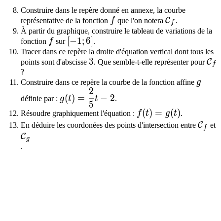
Construire dans le repère donné en annexe, la courbe
f
\mathcal{C}
C
représentative de la fonction
f
que l'on notera
.
f
À partir du graphique, construire le tableau de variations de la
f
[-1;6]
[
−
1
;
6
]
fonction
f
sur
.
Tracer dans ce repère la droite d'équation vertical dont tous les
3
3
\m
C
points sont d'abscisse
. Que semble-t-elle représenter pour
f
?
g
Construire dans ce repère la courbe de la fonction affine
g
2
g(t)=\dfrac{2}{5}t-2
(
)
=
−
2
définie par :
g
t
t
.
5
f(t)=g(t)
(
)
=
(
)
Résoudre graphiquement l'équation :
f
t
g
t
.
\mat
C
En déduire les coordonées des points d'intersection entre
et
f
\mathcal{C}_g
C
g
.