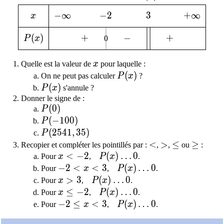
x
-\infty
−
∞
-2
−
2
3
3
+\infty
+
∞
x
P(x)
(
)
+
+
-
−
+
+
P
x
0
x
Quelle est la valeur de
x
pour laquelle :
P(x)
(
)
On ne peut pas calculer
P
x
?
P(x)
(
)
P
x
s'annule ?
Donner le signe de :
P(0)
(
0
)
P
P(-100)
(
−
1
0
0
)
P
P(2 541,35)
(
2
5
4
1
,
3
5
)
P
<
<
>
>
\leq
≤
\geq
≥
Recopier et compléter les pointillés par :
,
,
ou
:
x < -2
<
−
2
P(x)\dots0
(
)
…
0
Pour
x
,
P
x
.
-2 < x < 3
−
2
<
<
3
P(x)\dots0
(
)
…
0
Pour
x
,
P
x
.
x>3
>
3
P(x)\dots0
(
)
…
0
Pour
x
,
P
x
.
x\leq-2
≤
−
2
P(x)\dots0
(
)
…
0
Pour
x
,
P
x
.
-2\leq x<3
−
2
≤
<
3
P(x)\dots0
(
)
…
0
Pour
x
,
P
x
.