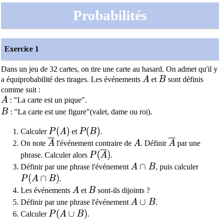
Probabilités
Exercice 1
Dans un jeu de 32 cartes, on tire une carte au hasard. On admet qu'il y
A
B
a équiprobabilité des tirages. Les événements
A
et
B
sont définis
comme suit :
A
A
: "La carte est un pique".
B
B
: "La carte est une figure"(valet, dame ou roi).
P(A)
(
)
P(B)
(
)
Calculer
P
A
et
P
B
.
\overline{A}
A
\overline{A
On note
A
l'événement contraire de
A
. Définir
A
par une
P(\overline{A})
(
)
phrase. Calculer alors
P
A
.
A\cap B
∩
Définir par une phrase l'événement
A
B
, puis calculer
P(A\cap B)
(
∩
)
P
A
B
.
A
B
Les événements
A
et
B
sont-ils dijoints ?
A\cup B
∪
Définir par une phrase l'événement
A
B
.
P(A\cup B)
(
∪
)
Calculer
P
A
B
.