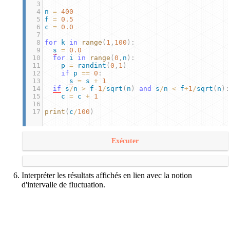
3
4
n
=
400
5
f
=
0.5
6
c
=
0.0
7
8
for
k
in
range
(
1
,
100
):
9
s
=
0.0
10
for
i
in
range
(
0
,
n
):
11
p
=
randint
(
0
,
1
)
12
if
p
==
0
:
13
s
=
s
+
1
14
if
s
/
n
>
f
-
1
/
sqrt
(
n
) 
and
s
/
n
<
f
+
1
/
sqrt
(
n
):
15
c
=
c
+
1
16
17
print
(
c
/
100
)
Exécuter
Interpréter les résultats affichés en lien avec la notion
d'intervalle de fluctuation.