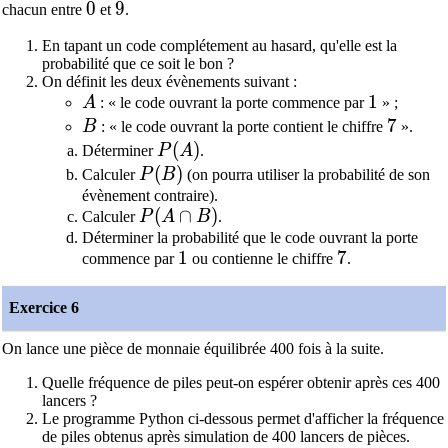
0
0
9
9
chacun entre
et
.
En tapant un code complétement au hasard, qu'elle est la
probabilité que ce soit le bon ?
On définit les deux évènements suivant :
A
1
1
A
: « le code ouvrant la porte commence par
» ;
B
7
7
B
: « le code ouvrant la porte contient le chiffre
».
P(A)
(
)
Déterminer
P
A
.
P(B)
(
)
Calculer
P
B
(on pourra utiliser la probabilité de son
évènement contraire).
P(A\cap B)
(
∩
)
Calculer
P
A
B
.
Déterminer la probabilité que le code ouvrant la porte
1
1
7
7
commence par
ou contienne le chiffre
.
Exercice 6
On lance une pièce de monnaie équilibrée 400 fois à la suite.
Quelle fréquence de piles peut-on espérer obtenir après ces 400
lancers ?
Le programme Python ci-dessous permet d'afficher la fréquence
de piles obtenus après simulation de 400 lancers de pièces.