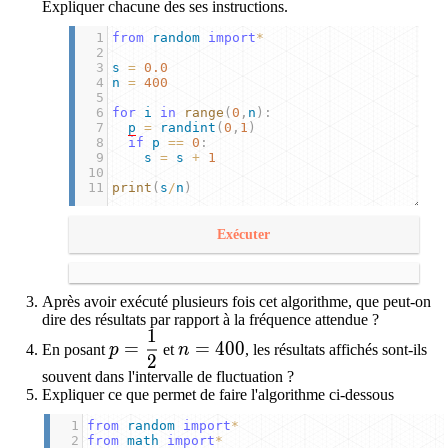
Expliquer chacune des ses instructions.
1
from
random
import
*
2
3
s
=
0.0
4
n
=
400
5
6
for
i
in
range
(
0
,
n
):
7
p
=
randint
(
0
,
1
)
8
if
p
==
0
:
9
s
=
s
+
1
10
11
print
(
s
/
n
)
Exécuter
Après avoir exécuté plusieurs fois cet algorithme, que peut-on
dire des résultats par rapport à la fréquence attendue ?
1
p=\dfrac{1}{2}
n = 400
=
=
4
0
0
En posant
p
et
n
, les résultats affichés sont-ils
2
souvent dans l'intervalle de fluctuation ?
Expliquer ce que permet de faire l'algorithme ci-dessous
1
from
random
import
*
2
from
math
import
*