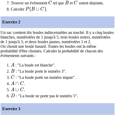
C
B
C
Trouver un événement
C
tel que
B
et
C
soient disjoints.
P(B\cup C)
(
∪
)
Calculer
P
B
C
.
Exercice 2
Un sac contient dix boules indiscernables au touché. Il y a cinq boules
blanches, numérotées de 1 jusqu'à 5, trois boules noires, numérotées
de 1 jusqu'à 3, et deux boules jaunes, numérotées 1 et 2.
On choisit une boule hasard. Toutes les boules ont la même
probabilité d'être choisies. Calculer la probabilité de chacun des
événements suivants :
A
A
: "La boule est blanche".
B
B
: "La boule porte le numéro 3".
C
C
: "La boule porte un numéro impair".
A\cap C
∩
A
C
.
A\cup C
∪
A
C
.
D
D
: "La boule ne porte pas le numéro 5".
Exercice 3