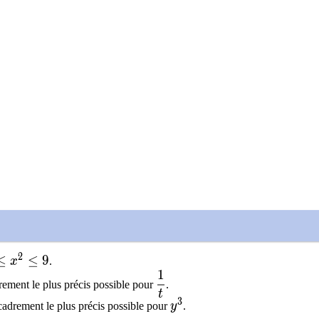
}}
2
leq x^2\leq 9
≤
≤
9
x
.
1
\dfrac{1}{t}
ement le plus précis possible pour
.
t
3
y^3
cadrement le plus précis possible pour
y
.