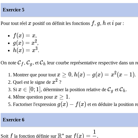
Exercice 5
x
f
g
h
i
Pour tout réel
x
positif on définit les fonctions
f
,
g
,
h
et
i
par :
f(x)=x
(
)
=
f
x
x
,
2
g(x)=x^2
(
)
=
g
x
x
,
3
h(x)=x^3
(
)
=
h
x
x
.
\mathcal{C}_f
\mathcal{C}_g
\mathcal{C}_h
C
C
C
On note
,
, et
leur courbe représentative respective dans un r
f
g
h
2
x\geq 0
≥
0
h(x)-g(x)=x^2(x-1)
(
)
−
(
)
=
(
−
1
)
Montrer que pour tout
x
,
h
x
g
x
x
x
.
2
x^2
Quel est le signe de
x
?
x\in[0;1]
∈
[
0
;
1
]
\mathcal{
\math
C
C
Si
x
, déterminer la position relative de
et
.
g
h
x\geq1
≥
1
Même question pour
x
.
g(x)-f(x)
(
)
−
(
)
Factoriser l'expression
g
x
f
x
et en déduire la position r
Exercice 6
1
f
\mathbb{R}^*
f(x)=\dfrac{1}{x}
∗
R
(
)
=
Soit
f
la fonction définie sur
par
f
x
.