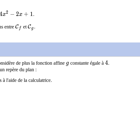
2
x^2-2x+1
4
−
2
+
1
x
x
.
\mathcal{C}_f
\mathcal{C}_g
C
C
ns entre
et
.
f
g
}_f
cal{C}_g
g
4
4
nsidère de plus la fonction affine
g
constante égale à
.
un repère du plan :
à l'aide de la calculatrice.