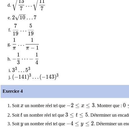
\sqrt{\dfrac{13}{7}} \dots \sqrt{\dfrac{11}{7
1
3
1
1
…
7
7
2\sqrt{10}\dots 7
2
1
0
…
7
7
5
\dfrac{7}{19} \dots \dfrac{5}{19}
…
1
9
1
9
1
1
\dfrac{1}{\pi}\dots\dfrac{1}{\pi-1}
…
−
1
π
π
1
1
-\dfrac{1}{3}\dots-\dfrac{1}{4}
−
⋯
−
3
4
3
3
3^3\dots5^3
3
…
5
3
3
(-141)^3\dots(-143)^3
(
−
1
4
1
)
…
(
−
1
4
3
)
Exercice 4
x
-2 \leq x \leq 3
−
2
≤
≤
3
0\
0
Soit
x
un nombre réel tel que
x
. Montrer que :
t
3\leq t\leq 5
3
≤
≤
5
Soit
t
un nombre réel tel que
t
. Déterminer un encadr
y
-4\leq y\leq 2
−
4
≤
≤
2
Soit
y
un nombre réel tel que
y
. Déterminer un en