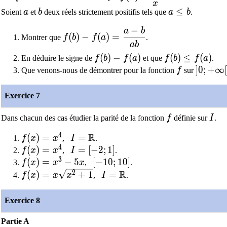
x
a
b
a \leq b
≤
Soient
a
et
b
deux réels strictement positifis tels que
a
b
.
−
a
b
f(b)-f(a)=\dfrac{a-b}{ab}
(
)
−
(
)
=
Montrer que
f
b
f
a
.
a
b
f(b)-f(a)
(
)
−
(
)
f(b) \leq f(a)
(
)
≤
(
)
En déduire le signe de
f
b
f
a
et que
f
b
f
a
.
f
]0;+\in
]
0
;
+
∞
Que venons-nous de démontrer pour la fonction
f
sur
Exercice 7
f
I
Dans chacun des cas étudier la parité de la fonction
f
définie sur
I
.
4
R
f(x)=x^4
(
)
=
I=\mathbb{R}
=
f
x
x
,
I
.
4
f(x)=x^4
(
)
=
I=[-2;1]
=
[
−
2
;
1
]
f
x
x
,
I
.
3
f(x)=x^3-5x
(
)
=
−
5
[-10;10]
[
−
1
0
;
1
0
]
f
x
x
x
,
.
R
f(x)=x\sqrt{x^2+1}
I=\mathbb{R}
2
(
)
=
+
1
=
f
x
x
x
,
I
.
Exercice 8
Partie A