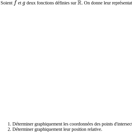
R
f
g
\mathbb{R}
Soient
f
et
g
deux fonctions définies sur
. On donne leur représentat
Déterminer graphiquement les coordonnées des points d'intersect
Déterminer graphiquement leur position relative.