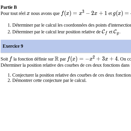
Partie B
3
x
f(x)=x^3-2x+1
(
)
=
−
2
+
1
g(x)=4
(
)
=
Pour tout réel
x
nous avons que
f
x
x
x
et
g
x
Déterminer par le calcul les coordonnées des points d'intersectio
\mathcal{C
\math
C
C
Déterminer par le calcul leur position relative de
et
.
f
g
Exercice 9
2
R
f
\mathbb{R}
f(x)=-x^2+3x+4
(
)
=
−
+
3
+
4
Soit
f
la fonction définie sur
par
f
x
x
x
. On co
Déterminer la position relative des courbes de ces deux fonctions dans 
Conjecturer la position relative des courbes de ces deux fonctions 
Démontrer cette conjecture par le calcul.