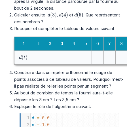
après la virgule, la distance parcourue par la fourmi au
bout de 2 secondes.
d(3)
d(4)
d(5)
(
3
)
(
4
)
(
5
)
Calculer ensuite,
,
et
. Que représentent
d
d
d
ces nombres ?
Recopier et compléter le tableau de valeurs suivant :
t
1
2
3
4
5
6
7
8
1
2
3
4
5
6
7
8
t
d(t)
(
)
d
t
Construire dans un repère orthonormé le nuage de
points associés à ce tableau de valeurs. Pourquoi n'est-
il pas réaliste de relier les points par un segment ?
Au bout de combien de temps la fourmi aura-t-elle
dépassé les 3 cm ? Les 3,5 cm ?
Expliquer le rôle de l'algorithme suivant.
1
d
=
0.0
2
n
=
1.0