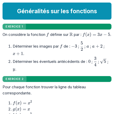
Généralités sur les fonctions
EXERCICE 1
R
f
\mathbb{R}
f(x)=3x-5
(
)
=
3
−
5
On considère la fonction
définie sur
par :
.
f
f
x
x
5
f
-3
\dfrac{5}{2}
a
a+2
−
3
+
2
Déterminer les images par
de :
;
;
;
;
f
a
a
2
x+1
+
1
.
x
3
0
\dfrac{3}
\sqrt{
0
5
Déterminer les éventuels antécédents de :
;
;
;
4
y
.
y
EXERCICE 2
Pour chaque fonction trouver la ligne du tableau
correspondante.
2
f(x)=x^2
(
)
=
f
x
x
g(x)=x
(
)
=
g
x
x
3