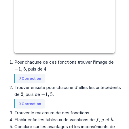
Pour chacune de ces fonctions trouver l'image de
-1,5
4
−
1
,
5
4
, puis de
.
Correction
Trouver ensuite pour chacune d'elles les antécédents
2
-1,5
2
−
1
,
5
de
, puis de
.
Correction
Trouver le maximum de ces fonctions.
f
g
h
Etablir enfin les tableaux de variations de
,
et
.
f
g
h
Conclure sur les avantages et les inconvénients de