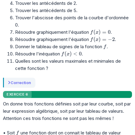
Trouver les antécédents de 2.
Trouver les antécédents de 5.
Trouver l'abscisse des points de la courbe d'ordonnée
0.
f(x)= 0
(
)
=
0
Résoudre graphiquement l'équation
.
f
x
f(x)=-2
(
)
=
−
2
Résoudre graphiquement l'équation
.
f
x
f
Donner le tableau de signes de la fonction
.
f
f(x)<0
(
)
<
0
Résoudre l'inéquation
.
f
x
Quelles sont les valeurs maximales et minimales de
cette fonction ?
Correction
EXERCICE 6
On donne trois fonctions définies soit par leur courbe, soit par
leur expression algébrique, soit par leur tableau de valeurs.
Attention ces trois fonctions ne sont pas les mêmes !
f
• Soit
une fonction dont on connait le tableau de valeur
f