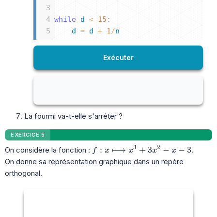
3
4
while
d
<
15
:
5
d
=
d
+
1
/
n
6
n
=
n
+
1
7
Exécuter
8
print
(
n
)
La fourmi va-t-elle s'arréter ?
EXERCICE 5
3
2
f:x\longmapsto x^3+3x^2-x-3
:
⟼
+
3
−
−
3
On considère la fonction :
.
f
x
x
x
x
On donne sa représentation graphique dans un repère
orthogonal.