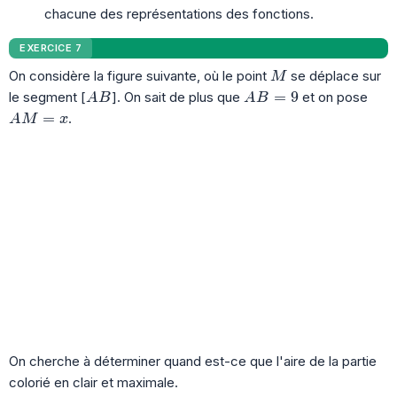
chacune des représentations des fonctions.
EXERCICE 7
M
On considère la figure suivante, où le point
se déplace sur
M
AB
AB = 9
=
9
le segment [
]. On sait de plus que
et on pose
A
B
A
B
AM = x
=
.
A
M
x
On cherche à déterminer quand est-ce que l'aire de la partie
colorié en clair et maximale.