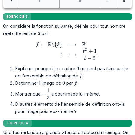
1
0
1
4
1
0
1
4
?
EXERCICE 3
On considère la fonction suivante, définie pour tout nombre
réel différent de 3 par :
R
R
:
\
{
3
}
⟶
\begin{array}{rrcl} f: & \mathbb{R}\bac
f
2
+
1
t
⟼
.
t
−
3
t
3
3
Expliquer pourquoi le nombre
ne peut pas faire partie
f
de l'ensemble de définition de
.
f
0
f
0
Déterminer l'image de
par
.
f
1
-\dfrac{1}{3}
−
Montrer que
a pour image lui-même.
3
D'autres éléments de l'ensemble de définition ont-ils
pour image pour eux-même ?
EXERCICE 4
Une fourmi lancée à grande vitesse effectue un freinage. On