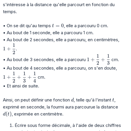
s'intéresse à la distance qu'elle parcourt en fonction du
temps.
t=0
=
0
• On se dit qu'au temps
, elle a parcouru 0 cm.
t
• Au bout de 1 seconde, elle a parcouru 1 cm.
• Au bout de 2 secondes, elle a parcouru, en centimètres,
1
1+\dfrac{1}{2}
1
+
.
2
1
1
1+\dfrac{1}{2}+\
1
+
+
• Au bout de 3 secondes, elle a parcouru
cm.
2
3
• Au bout de 4 secondes, elle a parcouru, on s'en doute,
1
1
1
1+\dfrac{1}{2}+\dfrac{1}{3}+\dfrac{1}{4}
1
+
+
+
cm.
2
3
4
• Et ainsi de suite.
d
t
Ainsi, on peut définir une fonction
, telle qu'à l'instant
,
d
t
exprimé en seconde, la fourmi aura parcourue la distance
d(t)
(
)
, exprimée en centimètre.
d
t
Écrire sous forme décimale, à l'aide de deux chiffres