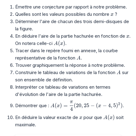
Émettre une conjecture par rapport à notre problème.
x
Quelles sont les valeurs possibles du nombre
?
x
Déterminer l'aire de chacun des trois demi-disques de
la figure.
x
En déduire l'aire de la partie hachurée en fonction de
.
x
A(x)
(
)
On notera celle-ci
.
A
x
Tracer dans le repère fourni en annexe, la courbe
A
représentative de la fonction
.
A
Trouver graphiquement la réponse à notre problème.
A
Construire le tableau de variations de la fonction
sur
A
son ensemble de définition.
Interpréter ce tableau de variations en termes
d'évolution de l'aire de la partie hachurée.
π
A(x)=\dfrac{\pi}{4}(20,25-(x-4,5)
2
(
)
=
(
2
0
,
2
5
−
(
−
4
,
5
)
)
Démontrer que :
.
A
x
x
4
x
A(x)
(
)
En déduire la valeur exacte de
pour que
soit
x
A
x
maximale.