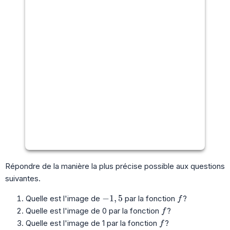
Répondre de la manière la plus précise possible aux questions
suivantes.
-1,5
f
−
1
,
5
Quelle est l'image de
par la fonction
?
f
f
Quelle est l'image de 0 par la fonction
?
f
f
Quelle est l'image de 1 par la fonction
?
f