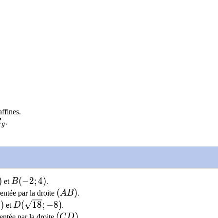
ffines.
hcal{C}_f
\mathcal{C}_g
C
.
g
C}_g
)
B(-2;4)
(
−
2
;
4
)
et
B
.
(AB)
(
)
entée par la droite
A
B
.
{2};0)
D(\sqrt{18};-8)
0
)
(
1
8
;
−
8
)
et
D
.
(CD)
(
)
entée par la droite
C
D
.