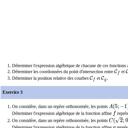
Déterminer l'expression algébrique de chacune de ces fonctions a
\mat
C
Déterminer les coordonnées du point d'intersection entre
et
f
\mathcal{C}_f
\mathcal{
C
C
Déterminer la position relative des courbes
et
.
f
g
Exercice 3
A(5;-1)
(
5
;
−
1
On considère, dans un repère orthonormée, les points
A
f
Déterminer l'expression algébrique de la fonction affine
f
représ
C(\sqrt
(
2
;
On considère, dans un repère orthonormée, les points
C
g
Déterminer l'expression algébrique de la fonction affine
g
représ