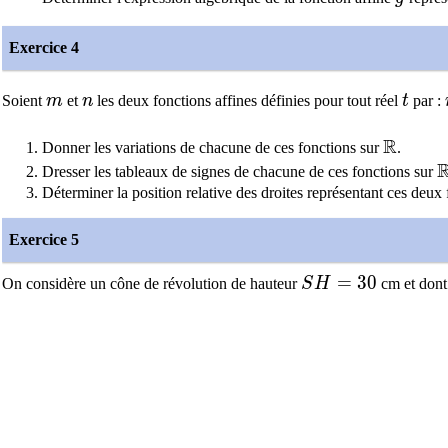
Exercice 4
m
n
t
Soient
m
et
n
les deux fonctions affines définies pour tout réel
t
par :
R
\math
Donner les variations de chacune de ces fonctions sur
.
\
Dresser les tableaux de signes de chacune de ces fonctions sur
Déterminer la position relative des droites représentant ces deux 
Exercice 5
SH = 30
=
3
0
On considère un cône de révolution de hauteur
S
H
cm et dont 