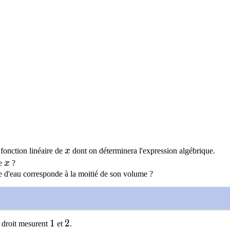
pi
x
fonction linéaire de
x
dont on déterminera l'expression algébrique.
x
de
x
?
e d'eau corresponde à la moitié de son volume ?
1
1
2
2
e droit mesurent
et
.