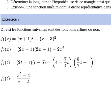
Déterminer la longueur de l'hypothènuse de ce triangle ainsi que
Existe-t-il une fonction linéaire dont la droite représentative dan
Exercice 7
Dire si les fonctions suivantes sont des fonctions affines ou non.
2
2
f_1(x)=(x+1)^2-(x-3)^2
(
)
=
(
+
1
)
−
(
−
3
)
f
x
x
x
1
2
f_2(x)=(2x-1)(2x+1)-2x^2
(
)
=
(
2
−
1
)
(
2
+
1
)
−
2
f
x
x
x
x
2
7
8
f_3(t)=(2t-1)(t+5)-\left(4-\dfrac{7}{4}t\right)\left
(
)
(
)
(
)
=
(
2
−
1
)
(
+
5
)
−
4
−
+
1
f
t
t
t
t
t
3
4
7
2
−
4
f_4(t)=\dfrac{x^2-4}{x-2}
x
(
)
=
f
t
4
−
2
x