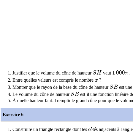
SH
1\,000\
1
0
0
0
Justifier que le volume du cône de hauteur
S
H
vaut
π
.
x
Entre quelles valeurs est compris le nombre
x
?
SB
Montrer que le rayon de la base du cône de hauteur
S
B
est une 
SB
Le volume du cône de hauteur
S
B
est-il une fonction linéaire 
À quelle hauteur faut-il remplir le grand cône pour que le volum
Exercice 6
Construire un triangle rectangle dont les côtés adjacents à l'angl