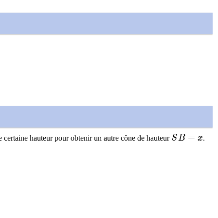
SB = x
=
e certaine hauteur pour obtenir un autre cône de hauteur
S
B
x
.