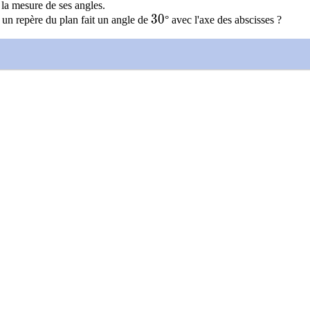
 la mesure de ses angles.
30
3
0
s un repère du plan fait un angle de
° avec l'axe des abscisses ?
( \dfrac{8}{7}t+1 \right)