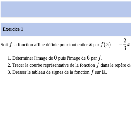
Exercice 1
2
f
x
f(x)=-\dfra
(
)
=
−
Soit
f
la fonction affine définie pour tout entier
x
par
f
x
x
3
0
0
6
6
f
Déterminer l'image de
puis l'image de
par
f
.
f
Tracer la courbe représentative de la fonction
f
dans le repère ci
R
f
\mathbb{R
Dresser le tableau de signes de la fonction
f
sur
.