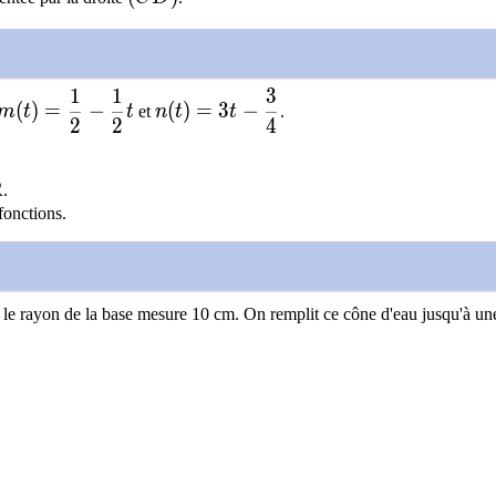
1
1
3
m(t)=\dfrac{1}{2}-\dfrac{1}{2}t
n(t)=3t-\dfrac{3}{4}
(
)
=
−
(
)
=
3
−
m
t
t
et
n
t
t
.
2
2
4
bb{R}
R
mathbb{R}
.
fonctions.
le rayon de la base mesure 10 cm. On remplit ce cône d'eau jusqu'à un