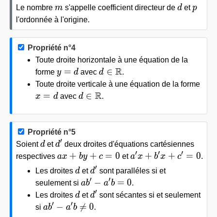
m
d
p
Le nombre
m
s'appelle coefficient directeur de
d
et
p
l'ordonnée à l'origine.
Propriété n°4
Toute droite horizontale à une équation de la
R
y = d
d\in\mathbb{R}
=
∈
forme
y
d
avec
d
.
Toute droite verticale à une équation de la forme
R
x = d
d\in\mathbb{R}
=
∈
x
d
avec
d
.
Propriété n°5
′
d
d'
Soient
d
et
d
deux droites d'équations cartésiennes
′
′
′
ax+by+c=0
a'x+b'x+c'=0
+
+
=
0
+
+
=
0
respectives
a
x
b
y
c
et
a
x
b
x
c
.
′
d
d'
Les droites
d
et
d
sont paralléles si et
′
′
ab'-a'b=0
−
=
0
seulement si
a
b
a
b
.
′
d
d'
Les droites
d
et
d
sont sécantes si et seulement
′
′
ab'-a'b\neq0
−
≠
0
si
a
b
a
b
.