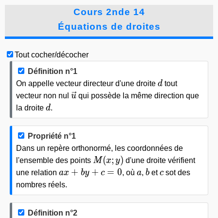
Cours 2nde 14
Équations de droites
Tout cocher/décocher
Définition n°1
d
On appelle
vecteur directeur
d'une droite
d
tout
\vec{u}
vecteur
non nul
u
qui possède
la même direction
que
d
la droite
d
.
Propriété n°1
Dans un repère orthonormé, les coordonnées de
M(x;y)
(
;
)
l'ensemble des points
M
x
y
d'une droite vérifient
ax+by+c=0
a
b
c
+
+
=
0
une relation
a
x
b
y
c
, où
a
,
b
et
c
sot des
nombres réels.
Définition n°2