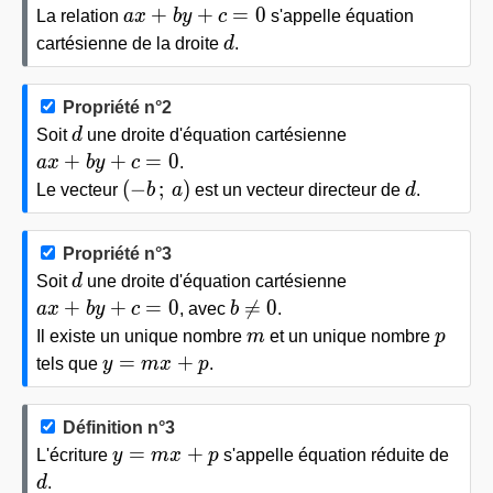
ax+by+c=0
+
+
=
0
La relation
a
x
b
y
c
s'appelle équation
d
cartésienne de la droite
d
.
Propriété n°2
d
Soit
d
une droite d'équation cartésienne
ax+by+c=0
+
+
=
0
a
x
b
y
c
.
(-b\,;\,a)
d
(
−
;
)
Le vecteur
b
a
est un vecteur directeur de
d
.
Propriété n°3
d
Soit
d
une droite d'équation cartésienne
ax+by+c=0
b\neq0
+
+
=
0
≠
0
a
x
b
y
c
, avec
b
.
m
p
Il existe un unique nombre
m
et un unique nombre
p
y=mx+p
=
+
tels que
y
m
x
p
.
Définition n°3
y=mx+p
=
+
L'écriture
y
m
x
p
s'appelle équation réduite de
d
d
.