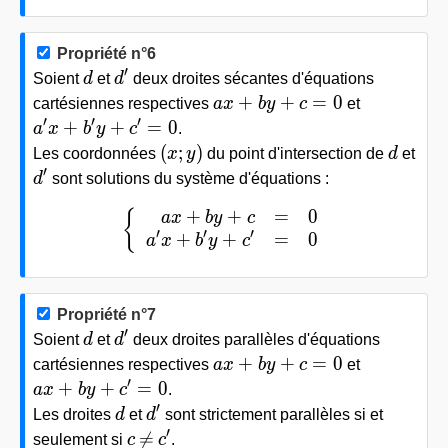
Propriété n°6
′
d
d'
Soient
d
et
d
deux droites sécantes d'équations
ax+by+c=0
+
+
=
0
cartésiennes respectives
a
x
b
y
c
et
′
′
′
a'x+b'y+c'=0
+
+
=
0
a
x
b
y
c
.
(x;y)
d
(
;
)
Les coordonnées
x
y
du point d'intersection de
d
et
′
d'
d
sont solutions du système d'équations :
+
+
=
0
\left\{\begin{array}{rcl} ax+by+c & 
{
a
x
b
y
c
′
′
′
+
+
=
0
a
x
b
y
c
Propriété n°7
′
d
d'
Soient
d
et
d
deux droites parallèles d'équations
ax+by+c=0
+
+
=
0
cartésiennes respectives
a
x
b
y
c
et
′
ax+by+c'=0
+
+
=
0
a
x
b
y
c
.
′
d
d'
Les droites
d
et
d
sont strictement parallèles si et
′
c
\neq
c'
≠
seulement si
c
c
.