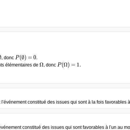
\text{Nombre de cas possibles}}
\emptyset
P(\emptyset) =
0
∅
(
∅
)
=
0
, donc
P
.
\Omega
P(\Omega) =
1.
Ω
(
Ω
)
=
1
.
nts élémentaires de
, donc
P
q 1
 l'événement constitué des issues qui sont à la fois favorables 
'événement constitué des issues qui sont favorables à l'un au 