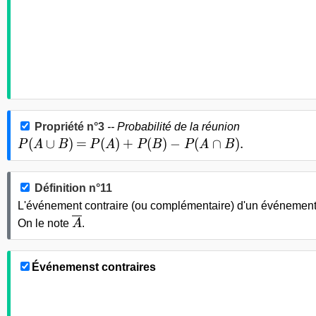
Propriété n°3
-- Probabilité de la réunion
P(A\cup B)
=
P(A)+P(B) - P(A\cap B).
(
∪
)
=
(
)
+
(
)
−
(
∩
)
.
P
A
B
P
A
P
B
P
A
B
Définition n°11
L'événement contraire (ou complémentaire) d'un événemen
\overline{A}
On le note
A
.
Événemenst contraires