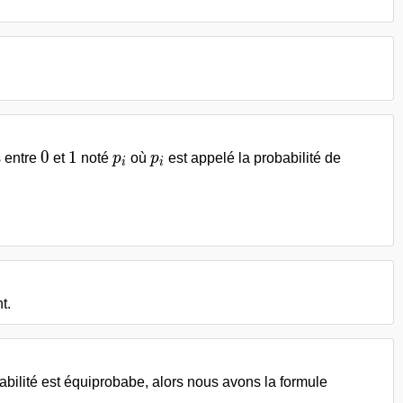
0
1
p_i
p_i
0
1
 entre
et
noté
p
où
p
est appelé la probabilité de
i
i
t.
abilité est équiprobabe, alors nous avons la formule