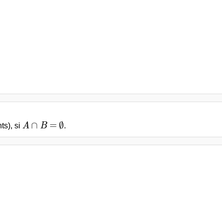
A\cap B
=
\emptyset
∩
=
∅
ts), si
A
B
.