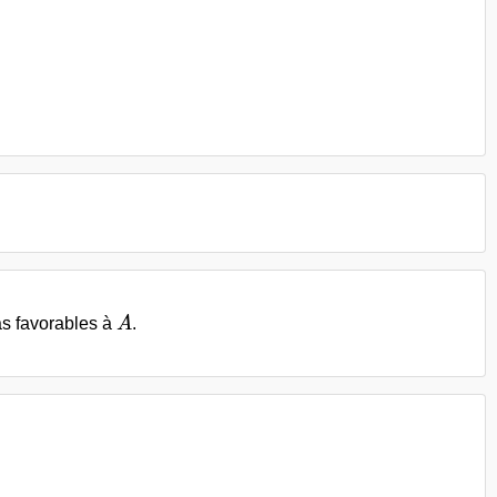
A
as favorables à
A
.