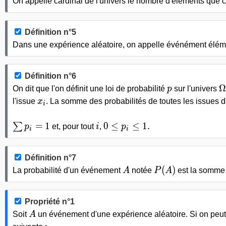
On appelle cardinal de l'univers le nombre d'éléments que co
Définition n°5
Dans une expérience aléatoire, on appelle événément élém
Définition n°6
p
\
Ω
On dit que l'on définit une loi de probabilité
p
sur l'univers
x_i
l'issue
x
. La somme des probabilités de toutes les issues 
i
\sum p_i=
1
i
0\leq p_i\leq 1.
=
1
0
≤
≤
1
.
∑
p
et, pour tout
i
,
p
i
i
Définition n°7
A
P(A)
(
)
La probabilité d'un événement
A
notée
P
A
est la somme 
Propriété n°1
A
Soit
A
un événement d'une expérience aléatoire. Si on peut 