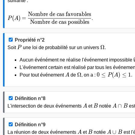
suivante :
Nombre de cas favorables
P(A)
=
\dfrac{\text{Nombre de cas favorables}}{
(
)
=
P
A
.
Nombre de cas possibles
Propriété n°2
P
\Omega
Ω
Soit
P
une loi de probabilité sur un univers
.
Aucun événément ne réalise l'événement impossible
L'événement certain est réalisé par tous les événeme
A
\Omega
0 \leq P(A) \le
Ω
0
≤
(
)
≤
1
Pour tout événement
A
de
, on a :
P
A
.
Définition n°8
A
B
A\cap B
∩
L'intersection de deux événements
A
et
B
notée
A
B
est
Définition n°9
A
B
A\cup B
∪
La réunion de deux événements
A
et
B
notée
A
B
est l