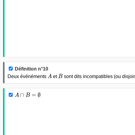
Définition n°10
A
B
Deux événéments
A
et
B
sont dits incompatibles (ou disjoin
A\cap B = \emptyset
∩
=
∅
A
B