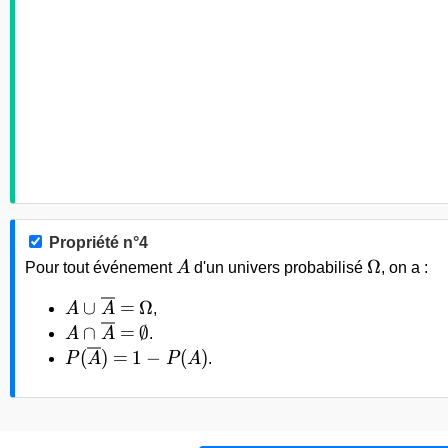
Propriété n°4
A
\Omega
Ω
Pour tout événement
A
d'un univers probabilisé
, on a :
A\cup \overline{A} =
\Omega
∪
=
Ω
A
A
,
A \cap \overline{A} =
\emptyset
∩
=
∅
A
A
.
P(\overline{A}) =
1 - P(A)
(
)
=
1
−
(
)
P
A
P
A
.