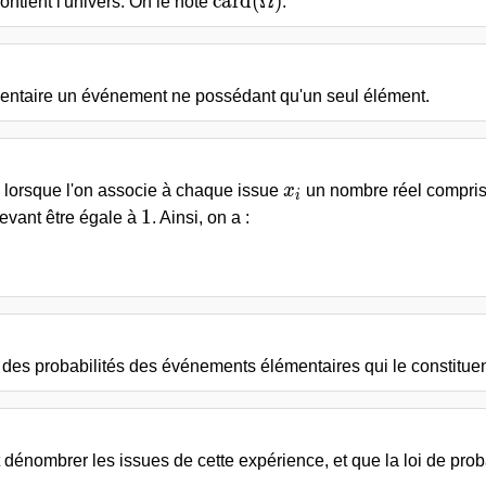
\text{card}(\Omega)
card
(
Ω
)
ntient l'univers. On le note
.
entaire un événement ne possédant qu'un seul élément.
Omega
x_i
lorsque l'on associe à chaque issue
x
un nombre réel compris
i
1
1
devant être égale à
. Ainsi, on a :
des probabilités des événements élémentaires qui le constituen
dénombrer les issues de cette expérience, et que la loi de prob