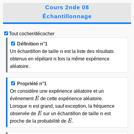
Cours 2nde 08
Échantillonnage
Tout cocher/décocher
Définition n°1
n
Un échantillon de taille
n
est la liste des résultats
n
obtenus en répétant
n
fois la même expérience
aléatoire.
Propriété n°1
On considère une expérience aléatoire et un
E
évènement
E
de cette expérience aléatoire.
n
Lorsque
n
est grand, sauf exception, la fréquence
E
n
observée de
E
sur un échantillon de taille
n
est
E
proche de la probabilité de
E
.