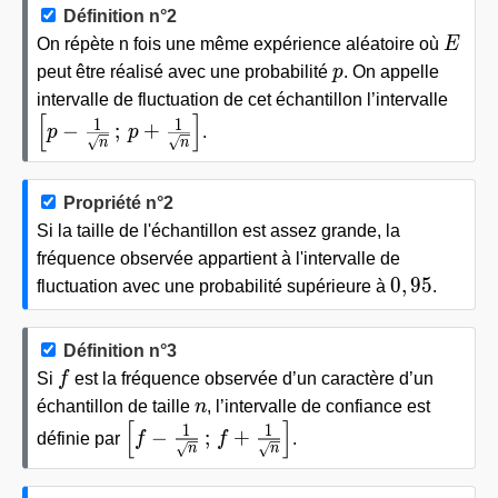
Définition n°2
E
On répète n fois une même expérience aléatoire où
E
p
peut être réalisé avec une probabilité
p
. On appelle
intervalle de fluctuation de cet échantillon l’intervalle
[
]
\left[p-\frac{1}{\sqrt{n}} \,;\, p+\frac{1}{\sqr
1
1
−
;
+
p
p
.
n
n
Propriété n°2
Si la taille de l'échantillon est assez grande, la
fréquence observée appartient à l'intervalle de
0,95
0
,
9
5
fluctuation avec une probabilité supérieure à
.
Définition n°3
f
Si
f
est la fréquence observée d’un caractère d’un
n
échantillon de taille
n
, l’intervalle de confiance est
[
]
\left[f-\frac{1}{\sqrt{n}} \,;\, f+\frac
1
1
−
;
+
définie par
f
f
.
n
n