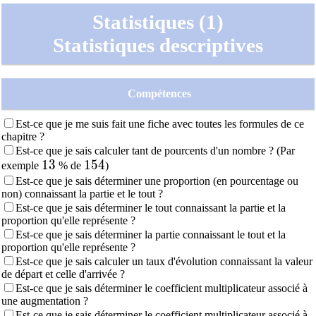
Statistiques (1)
Statistiques descriptives
Compétences
Est-ce que je me suis fait une fiche avec toutes les formules de ce
chapitre ?
Est-ce que je sais calculer tant de pourcents d'un nombre ? (Par
13
1
3
154
1
5
4
exemple
% de
)
Est-ce que je sais déterminer une proportion (en pourcentage ou
non) connaissant la partie et le tout ?
Est-ce que je sais déterminer le tout connaissant la partie et la
proportion qu'elle représente ?
Est-ce que je sais déterminer la partie connaissant le tout et la
proportion qu'elle représente ?
Est-ce que je sais calculer un taux d'évolution connaissant la valeur
de départ et celle d'arrivée ?
Est-ce que je sais déterminer le coefficient multiplicateur associé à
une augmentation ?
Est-ce que je sais déterminer le coefficient multiplicateur associé à