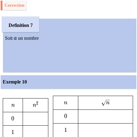
Correction
Definition 7
a
Soit
a
un nombre
Exemple 10
n
\sqrt{n}
n
n
2
n
n^2
n
n
0
0
0
0
1
1
1
1