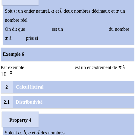
n
a
b
x
Soit
n
un entier naturel,
a
et
b
deux nombres décimaux et
x
un
nombre réel.
On dit que
est un
du nombre
x
x
à
près si
Exemple 6
\pi
Par exemple
est un encadrement de
π
à
−
3
10^{-3}
1
0
.
2
Calcul littéral
2.1
Distributivité
Property 4
a
b
c
d
Soient
a
,
b
,
c
et
d
des nombres