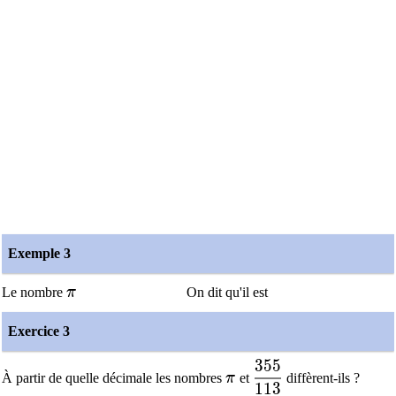
Exemple 3
\pi
Le nombre
π
On dit qu'il est
Exercice 3
3
5
5
\pi
\dfrac{355}{113}
À partir de quelle décimale les nombres
π
et
diffèrent-ils ?
1
1
3