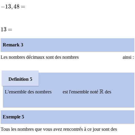
-13,48
=
−
1
3
,
4
8
=
13
=
1
3
=
Remark 3
Les nombres décimaux sont des nombres
ainsi :
Definition 5
\mathbb{R}
R
L'ensemble des nombres
est l'ensemble noté
des
Exemple 5
Tous les nombres que vous avez rencontrés à ce jour sont des