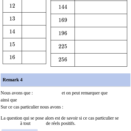
12
1
2
144
1
4
4
13
1
3
169
1
6
9
14
1
4
196
1
9
6
15
1
5
225
2
2
5
16
1
6
256
2
5
6
Remark 4
Nous avons que :
et on peut remarquer que
ainsi que
Sur ce cas particulier nous avons :
La question qui se pose alors est de savoir si ce cas particulier se
à tout
de réels positifs.