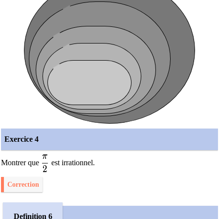
Exercice 4
π
\dfrac{\pi}{2}
Montrer que
est irrationnel.
2
Correction
Definition 6