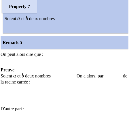
Property 7
a
b
Soient
a
et
b
deux nombres
Remark 5
On peut alors dire que :
Preuve
a
b
Soient
a
et
b
deux nombres
On a alors, par
de
la racine carrée :
D'autre part :