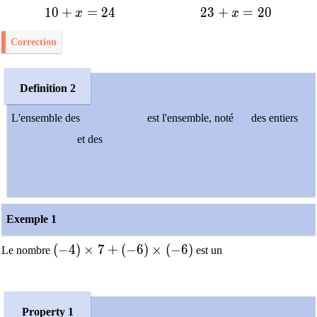
10+x=24
1
0
+
=
2
4
23+x=20
2
3
+
=
2
0
x
x
Correction
Definition 2
L'ensemble des
est l'ensemble, noté
des entiers
et des
Exemple 1
(-4)\times7+(-6)\times(-6)
(
−
4
)
×
7
+
(
−
6
)
×
(
−
6
)
Le nombre
est un
Property 1