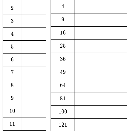
4
4
2
2
9
9
3
3
16
1
6
4
4
25
2
5
5
5
36
3
6
6
6
49
4
9
7
7
8
8
64
6
4
9
9
81
8
1
10
1
0
100
1
0
0
11
1
1
121
1
2
1