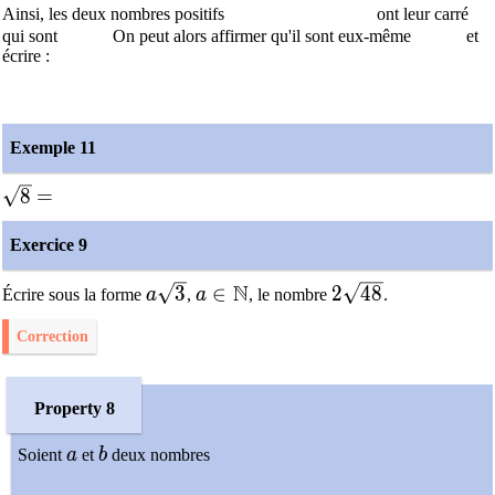
Ainsi, les deux nombres positifs
ont leur carré
qui sont
On peut alors affirmer qu'il sont eux-même
et
écrire :
Exemple 11
\sqrt{8}
=
8
=
Exercice 9
N
a\sqrt{3}
a\in\mathbb{N}
2\sqrt{48}
3
∈
2
4
8
Écrire sous la forme
a
,
a
, le nombre
.
Correction
Property 8
a
b
Soient
a
et
b
deux nombres