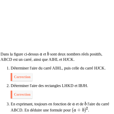
a
b
Dans la figure ci-dessus
a
et
b
sont deux nombres réels positifs,
ABCD est un carré, ainsi que AIHL et HJCK.
Déterminer l'aire du carré AIHL, puis celle du carré HJCK.
Correction
Déterminer l'aire des rectangles LHKD et IBJH.
Correction
a
b
En exprimant, toujours en fonction de
a
et de
b
l'aire du carré
2
(a+b)^2
(
+
)
ABCD. En déduire une formule pour
a
b
.