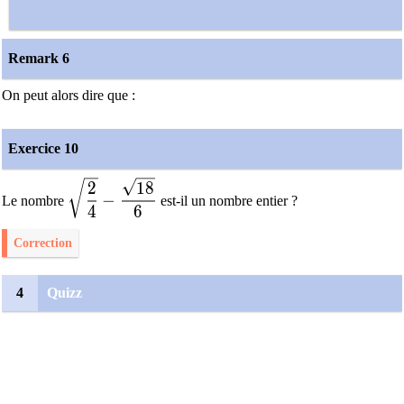
Remark 6
On peut alors dire que :
Exercice 10
\sqrt{ \dfrac{2}{4} }-\dfrac{\sqrt{18}}{6}
2
1
8
−
Le nombre
est-il un nombre entier ?
4
6
Correction
4
Quizz