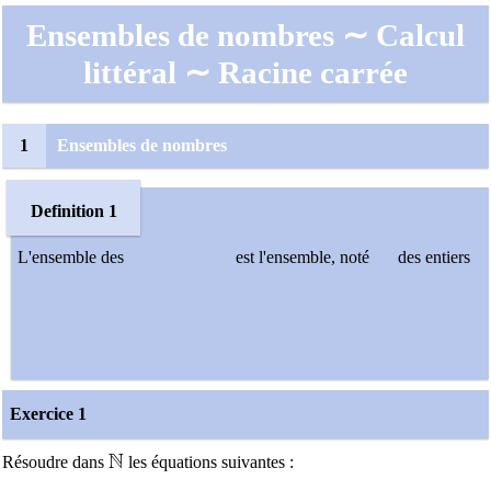
Ensembles de nombres ∼ Calcul
littéral ∼ Racine carrée
1
Ensembles de nombres
Definition 1
L'ensemble des
est l'ensemble, noté
des entiers
Exercice 1
N
\mathbb{N}
Résoudre dans
les équations suivantes :