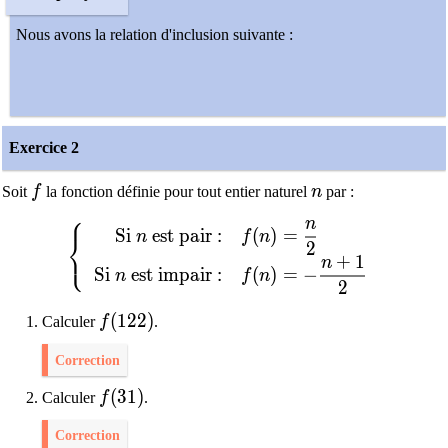
Nous avons la relation d'inclusion suivante :
Exercice 2
f
n
Soit
f
la fonction définie pour tout entier naturel
n
par :
⎧
n
\left\{ \begin{array}{rl} \text{Si }n\text{ 
Si
est pair :
(
)
=
n
f
n
⎨
2
⎩
+
1
n
Si
est impair :
(
)
=
−
n
f
n
2
f(122)
(
1
2
2
)
Calculer
f
.
Correction
f(31)
(
3
1
)
Calculer
f
.
Correction