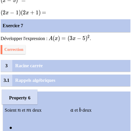
(x-5)^2
(
−
5
)
=
=
x
(2x-1)(2x+1)
(
2
−
1
)
(
2
+
1
)
=
=
x
x
Exercice 7
2
A(x)=(3x-5)^2
(
)
=
(
3
−
5
)
Développer l'expression :
A
x
x
.
Correction
3
Racine carrée
3.1
Rappels algébriques
Property 6
n
m
a
b
Soient
n
et
m
deux
a
et
b
deux
\bullet
∙