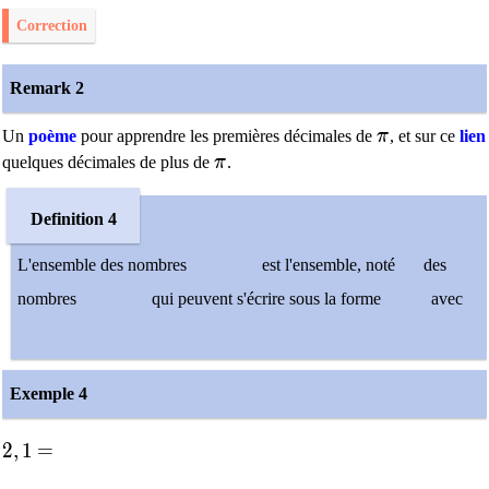
Correction
Remark 2
\pi
Un
poème
pour apprendre les premières décimales de
π
, et sur ce
lien
\pi
quelques décimales de plus de
π
.
Definition 4
L'ensemble des nombres
est l'ensemble, noté
des
nombres
qui peuvent s'écrire sous la forme
avec
Exemple 4
2,1
=
2
,
1
=