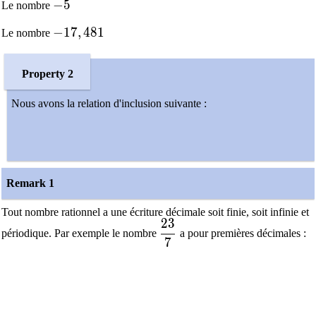
−
5
Le nombre
-17,481
−
1
7
,
4
8
1
Le nombre
Property 2
Nous avons la relation d'inclusion suivante :
Remark 1
Tout nombre rationnel a une écriture décimale soit finie, soit infinie et
2
3
\dfrac{23}{7}
périodique. Par exemple le nombre
a pour premières décimales :
7