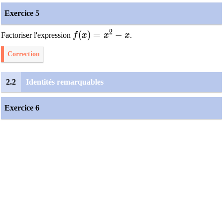
Exercice 5
2
f(x)=x^2-x
(
)
=
−
Factoriser l'expression
f
x
x
x
.
Correction
2.2
Identités remarquables
Exercice 6