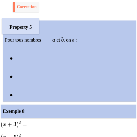
Correction
Property 5
a
b
Pour tous nombres
a
et
b
, on a :
\bullet
∙
\bullet
∙
\bullet
∙
Exemple 8
2
(x+3)^2
(
+
3
)
=
=
x
2