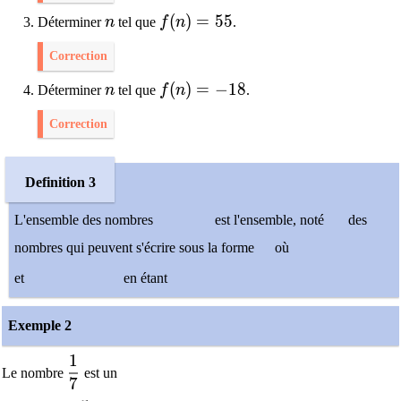
n
f(n)=55
(
)
=
5
5
Déterminer
n
tel que
f
n
.
Correction
n
f(n)=-18
(
)
=
−
1
8
Déterminer
n
tel que
f
n
.
Correction
Definition 3
L'ensemble des nombres
est l'ensemble, noté
des
nombres qui peuvent s'écrire sous la forme
où
et
en étant
Exemple 2
1
\dfrac{1}{7}
Le nombre
est un
7
-5