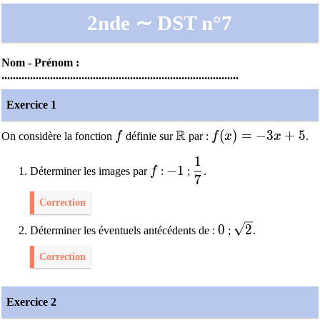
2nde ∼ DST n°7
Nom - Prénom :
...................................................................................
Exercice 1
R
f
\mathbb{R}
f(x)=-3x+5
(
)
=
−
3
+
5
On considère la fonction
f
définie sur
par :
f
x
x
.
1
f
-1
\dfrac{1}{7}
−
1
Déterminer les images par
f
:
;
.
7
Correction
0
\sqrt{2}
0
2
Déterminer les éventuels antécédents de :
;
.
Correction
Exercice 2