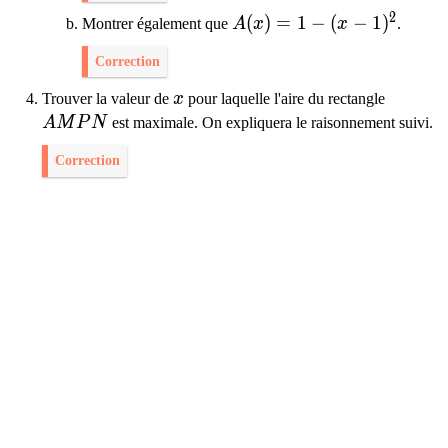
2
A(x)=1-(x-1)^{2}
(
)
=
1
−
(
−
1
)
Montrer également que
A
x
x
.
Correction
x
Trouver la valeur de
x
pour laquelle l'aire du rectangle
A M P N
A
M
P
N
est maximale. On expliquera le raisonnement suivi.
Correction