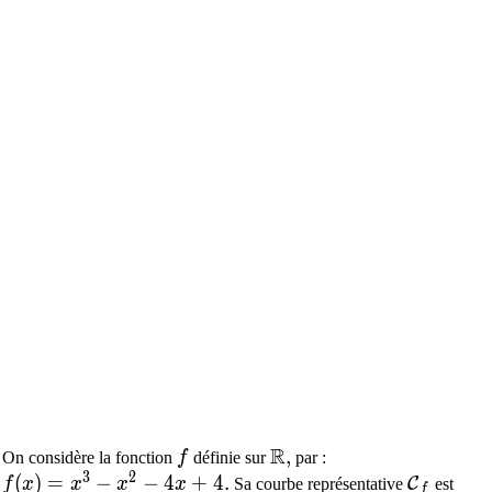
R
f
\mathbb{R},
,
On considère la fonction
f
définie sur
par :
3
2
f(x)=x^{3}-x^{2}-4 x+4 .
(
)
=
−
−
4
+
4
.
\mathca
C
f
x
x
x
x
Sa courbe représentative
est
f