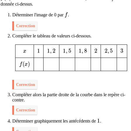
donnée ci-dessus.
f
Déterminer l'image de 0 par
f
.
Correction
Compléter le tableau de valeurs ci-dessous.
x
1
1
1,2
1
,
2
1,5
1
,
5
1,8
1
,
8
2
2
2,5
2
,
5
3
3
x
f(x)
(
)
f
x
Correction
Compléter alors la partie droite de la courbe dans le repère ci-
contre.
Correction
1
1
Déterminer graphiquement les antécédents de
.