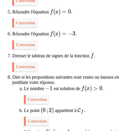
Correction
f(x)=0
(
)
=
0
Résoudre l'équation
f
x
.
Correction
f(x)=-3
(
)
=
−
3
Résoudre l'équation
f
x
.
Correction
f
Dresser le tableau de signes de la fonction
f
.
Correction
Dire si les propositions suivantes sont vraies ou fausses en
justifiant votre réponse.
-1
−
1
f(x)>0
(
)
>
0
Le nombre
est solution de
f
x
.
Correction
(0\,;2)
(
0
;
2
)
\mathcal{C}_{f}
C
Le point
appartient à
.
f
Correction