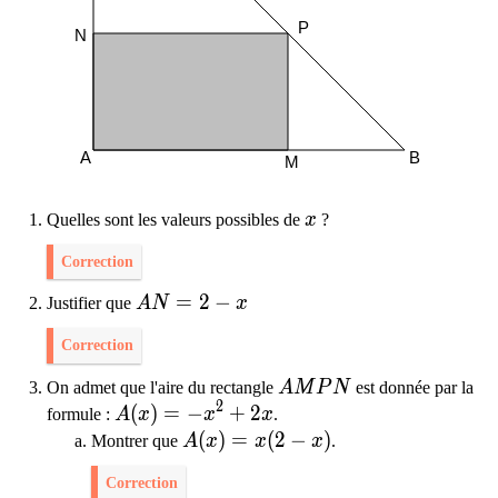
x
Quelles sont les valeurs possibles de
x
?
Correction
AN=2-x
=
2
−
Justifier que
A
N
x
Correction
A M P N
On admet que l'aire du rectangle
A
M
P
N
est donnée par la
2
A(x)=-x^{2}+2 x
(
)
=
−
+
2
formule :
A
x
x
x
.
A(x)=x(2-x)
(
)
=
(
2
−
)
Montrer que
A
x
x
x
.
Correction