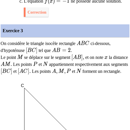
f(x)=-1
(
)
=
−
1
L'équation
f
x
ne possède aucune solution.
Correction
Exercice 3
A B C
On considère le triangle isocèle rectangle
A
B
C
ci-dessous,
[BC]
[
]
AB=2
=
2
d'hypoténuse
B
C
tel que
A
B
.
M
[A B],
[
]
,
x
Le point
M
se déplace sur le segment
A
B
et on note
x
la distance
A M .
.
P
N
A
M
Les points
P
et
N
appartiennent respectivement aux segments
[B C]
[
]
[A C] .
[
]
.
A, M, P
,
,
N
B
C
et
A
C
Les points
A
M
P
et
N
forment un rectangle.