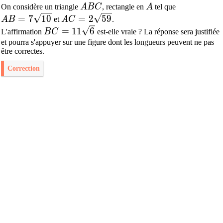
ABC
A
On considère un triangle
A
B
C
, rectangle en
A
tel que
AB=7\sqrt{10}
AC=2\sqrt{59}
=
7
1
0
=
2
5
9
A
B
et
A
C
.
BC=11\sqrt{6}
=
1
1
6
L'affirmation
B
C
est-elle vraie ? La réponse sera justifiée
et pourra s'appuyer sur une figure dont les longueurs peuvent ne pas
être correctes.
Correction