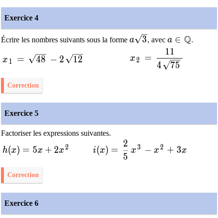
Exercice 4
Q
a\sqrt{3}
a\in\math
3
∈
Écrire les nombres suivants sous la forme
a
, avec
a
.
1
1
x_2 = \dfrac{11}{4\
x_1 = \sqrt{48}-2\sqrt{12}
=
=
4
8
−
2
1
2
x
x
2
1
4
7
5
Correction
Exercice 5
Factoriser les expressions suivantes.
2
i(x)=\dfrac{2}{5}x^3-x^2+3x
2
3
2
h(x)=5x+2x^2
(
)
=
5
+
2
(
)
=
−
+
3
h
x
x
x
i
x
x
x
x
5
Correction
Exercice 6