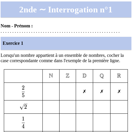
2nde ∼ Interrogation n°1
Nom - Prénom :
.
.
.
.
.
.
.
.
.
.
.
.
.
.
.
.
.
.
.
.
.
.
.
.
.
.
.
.
.
.
.
.
.
.
.
.
.
.
.
.
.
.
.
.
.
.
.
.
.
.
.
Exercice 1
Lorsqu'un nombre appartient à un ensemble de nombres, cocher la
case correspondante comme dans l'exemple de la première ligne.
N
Z
D
Q
R
\mathbb{N}
\mathbb{Z}
\mathbb{D}
\mathbb{Q
\mat
2
\dfrac{2}{5}
✗
✗
✗
5
\sqrt{2}
2
1
\dfrac{1}{4}
4