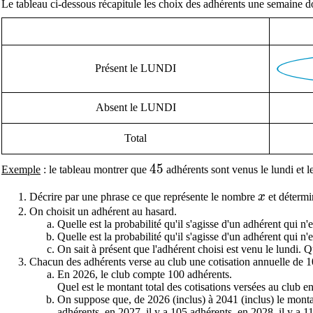
Le tableau ci-dessous récapitule les choix des adhérents une semaine 
Présent le LUNDI
Absent le LUNDI
Total
45
4
5
Exemple
: le tableau montrer que
adhérents sont venus le lundi et le
x
Décrire par une phrase ce que représente le nombre
x
et détermi
On choisit un adhérent au hasard.
Quelle est la probabilité qu'il s'agisse d'un adhérent qui n'e
Quelle est la probabilité qu'il s'agisse d'un adhérent qui n'
On sait à présent que l'adhérent choisi est venu le lundi. Qu
Chacun des adhérents verse au club une cotisation annuelle de 1
En 2026, le club compte 100 adhérents.
Quel est le montant total des cotisations versées au club e
On suppose que, de 2026 (inclus) à 2041 (inclus) le montan
adhérents, en 2027, il y a 105 adhérents, en 2028, il y a 11