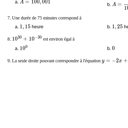
A = 100,001
=
1
0
0
,
0
0
1
A = \d
A
=
A
1
Une durée de 75 minutes correspond à
1,15
1
,
1
5
1,25
1
,
2
5
heure
he
3
0
−
3
0
10^{30}+10^{-30}
1
0
+
1
0
est environ égal à
0
10^{0}
1
0
0
0
y = -2 x +
=
−
2
+
La seule droite pouvant correspondre à l'équation
y
x