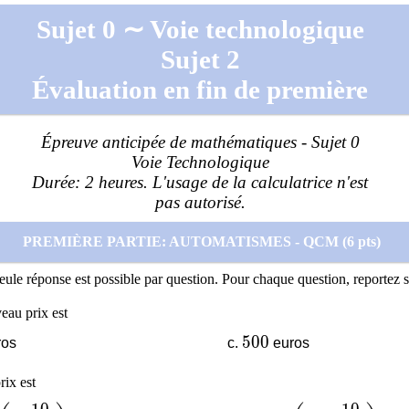
Sujet 0 ∼ Voie technologique
Sujet 2
Évaluation en fin de première
Épreuve anticipée de mathématiques - Sujet 0
Voie Technologique
Durée: 2 heures. L'usage de la calculatrice n'est
pas autorisé.
PREMIÈRE PARTIE: AUTOMATISMES - QCM (6 pts)
seule réponse est possible par question. Pour chaque question, reportez 
eau prix est
500
5
0
0
ros
euros
rix est