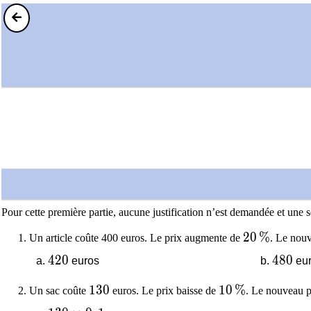
Pour cette première partie, aucune justification n’est demandée et une 
20\,\%
2
0
%
Un article coûte 400 euros. Le prix augmente de
. Le nouv
420
4
2
0
480
4
8
0
euros
eu
130
1
3
0
10\,\%
1
0
%
Un sac coûte
euros. Le prix baisse de
. Le nouveau p