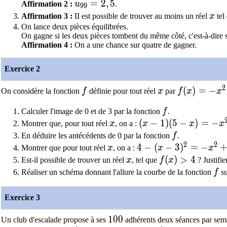
u_{99}=2,5
=
2
,
5
Affirmation 2 :
u
.
9
9
x
Affirmation 3 :
II est possible de trouver au moins un réel
x
tel
On lance deux pièces équilibrées.
On gagne si les deux pièces tombent du même côté, c'est-à-dire s
Affirmation 4 :
On a une chance sur quatre de gagner.
Exercice 2
2
f
x
f(x) = - x^{
(
)
=
−
On considère la fonction
f
définie pour tout réel
x
par
f
x
x
f
Calculer l'image de 0 et de 3 par la fonction
f
.
x
(x - 1)(5 - x) = -x^{2
(
−
1
)
(
5
−
)
=
−
Montrer que, pour tout réel
x
, on a :
x
x
x
f
En déduire les antécédents de 0 par la fonction
f
.
2
2
x
4-(x - 3)^{2} = - x^{
4
−
(
−
3
)
=
−
Montrer que pour tout réel
x
, on a :
x
x
x
f(x) > 4
(
)
>
4
Est-il possible de trouver un réel
x
, tel que
f
x
? Justifier
f
Réaliser un schéma donnant l'allure la courbe de la fonction
f
su
Exercice 3
100
1
0
0
Un club d'escalade propose à ses
adhérents deux séances par semai