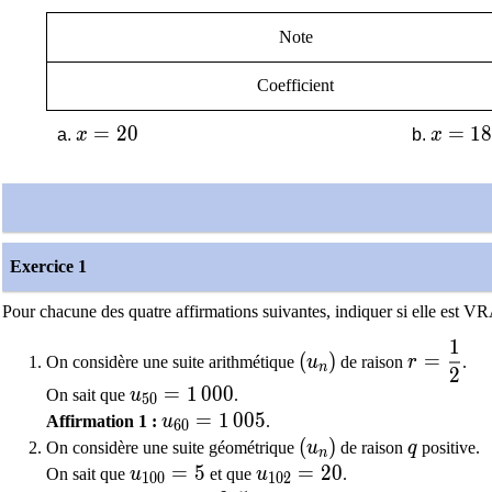
Note
Coefficient
x=20
=
2
0
x=18
=
1
x
x
Exercice 1
Pour chacune des quatre affirmations suivantes, indiquer si elle est 
1
\left(u_{n}\right)
r=\dfrac
(
)
=
On considère une suite arithmétique
u
de raison
r
.
n
2
u_{50}= 1\,000
=
1
0
0
0
On sait que
u
.
5
0
u_{60}= 1\,005
=
1
0
0
5
Affirmation 1 :
u
.
6
0
\left(u_{n}\right)
(
)
q
On considère une suite géométrique
u
de raison
q
positive.
n
u_{100}=5
=
5
u_{102}=20
=
2
0
On sait que
u
et que
u
.
1
0
0
1
0
2