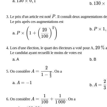
130 \times 0,1
1
3
0
×
0
,
1
130 \t
1
3
0
×
P
Le prix d'un article est noté
P
. Il connaît deux augmentations d
Le prix après ces augmentations est
2
(
)
P \times\left(1+\left(\dfrac{20}{100}\right
P \tim
×
1
,
P
2
0
(
)
×
1
+
P
1
0
0
20\,
2
0
%
Lors d'une élection, le quart des électeurs a voté pour A,
a
Le candidat ayant recueilli le moins de votes est
A
B
2
A=\dfrac{2}{1-\frac{2}{3}}
=
On considère
A
. On a
2
1
−
3
2
A = -1
=
−
1
A = \
A
=
A
3
1
1
A=\dfrac{1}{100}+\dfrac{1}{1\,00
=
+
On considère
A
. On a
1
0
0
1
0
0
0