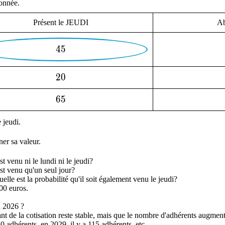
donnée.
Présent le JEUDI
Ab
45
4
5
20
2
0
65
6
5
 jeudi.
ner sa valeur.
st venu ni le lundi ni le jeudi?
est venu qu'un seul jour?
elle est la probabilité qu'il soit également venu le jeudi?
00 euros.
n 2026 ?
t de la cotisation reste stable, mais que le nombre d'adhérents augment
0 adhérents, en 2029, il y a 115 adhérents, etc.