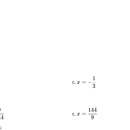
1
rac{1}{3}
x=-\dfrac{1}{3}
=
−
x
3
9
1
4
4
rac{9}{144}
x=\dfrac{144}{9}
=
x
4
4
9
: