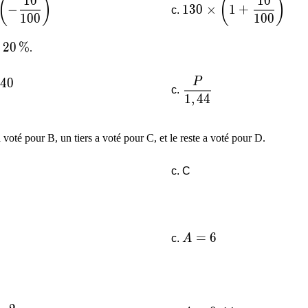
1
0
1
0
imes\left(-\dfrac{10}{100}\right)
130 \times\left(1+\d
(
)
(
)
−
1
3
0
×
1
+
1
0
0
1
0
0
20\,\%
2
0
%
e
.
P
)^{2}\right)
es 1,40
4
0
\dfrac{P}{1,44}
1
,
4
4
\%
 voté pour B, un tiers a voté pour C, et le reste a voté pour D.
C
dfrac{2}{3}
A=6
=
6
A
0}