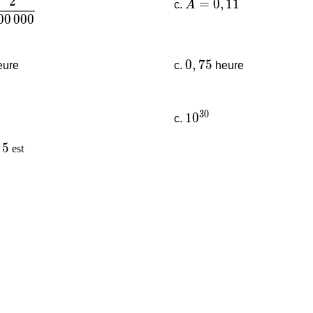
2
frac{2}{100\,000}
A = 0,11
=
0
,
1
1
A
0
0
0
0
0
0,75
0
,
7
5
ure
heure
3
0
10^{30}
1
0
 5
5
est