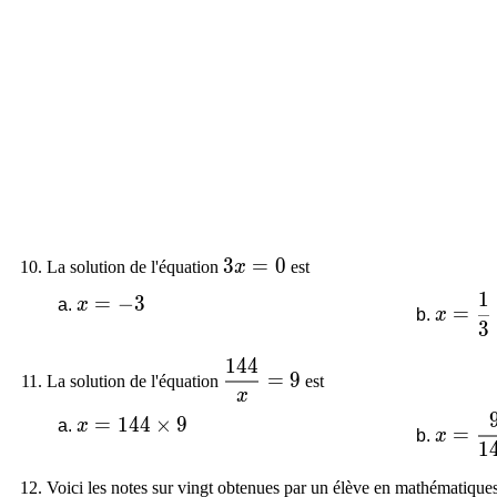
3 x=0
3
=
0
La solution de l'équation
x
est
1
x=-3
=
−
3
x=\df
x
=
x
3
1
4
4
\dfrac{144}{x}=9
=
9
La solution de l'équation
est
x
x=144 \times 9
=
1
4
4
×
9
x=\df
x
=
x
1
Voici les notes sur vingt obtenues par un élève en mathématiques