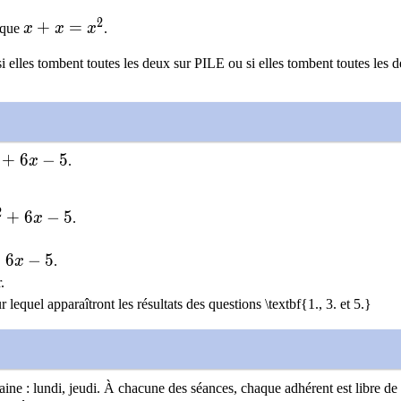
2
x+x=x^{2}
+
=
 que
x
x
x
.
i elles tombent toutes les deux sur PILE ou si elles tombent toutes les
2} + 6 x - 5
+
6
−
5
x
.
2
} + 6 x - 5
+
6
−
5
x
.
2}+6 x - 5
+
6
−
5
x
.
.
r lequel apparaîtront les résultats des questions \textbf{1., 3. et 5.}
ne : lundi, jeudi. À chacune des séances, chaque adhérent est libre de 