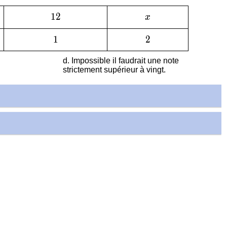
12
1
2
x
x
1
1
2
2
Impossible il faudrait une note
strictement supérieur à vingt.