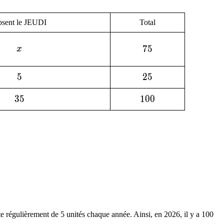
sent le JEUDI
Total
x
75
7
5
x
5
5
25
2
5
35
3
5
100
1
0
0
e régulièrement de 5 unités chaque année. Ainsi, en 2026, il y a 100