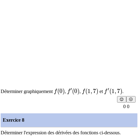
′
′
f(0)
(
0
)
f'(0)
(
0
)
f(1,7)
(
1
,
7
)
f'(1,7)
(
1
,
7
)
Déterminer graphiquement
f
,
f
,
f
et
f
.
😌
😖
0 0
Exercice 8
Déterminer l'expression des dérivées des fonctions ci-dessous.