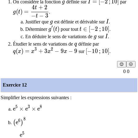
g
I=[-2\,;10]
=
[
−
2
;
1
0
]
On considère la fonction
g
définie sur
I
par
4
+
2
t
g(t)=\dfrac{4t+2}{-t-3}
(
)
=
g
t
.
−
−
3
t
g
I
Justifier que
g
est définie et dérivable sur
I
.
′
g'(t)
(
)
t\in[-2\,;10]
∈
[
−
2
;
1
0
]
Déterminer
g
t
pour tout
t
.
g
I
En déduire le sens de variations de
g
sur
I
.
q
Étudier le sens de variations de
q
définie par
3
2
q(x)=x^3+3x^2-9x-9
(
)
=
+
3
−
9
−
9
\left[-10\,;10\right]
[
−
1
0
;
1
0
]
q
x
x
x
x
sur
.
😌
😖
0 0
Exercice 12
Simplifier les expressions suivantes :
5
3
8
\text{e}^5\times \text{e}^3 \times \text{e}^8
e
×
e
×
e
8
\left( \text{e}^6 \right)^8
6
e
(
)
5
e
\dfrac{\text{e}^5}{\text{e}^{12}\times\text{