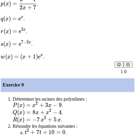
(
)
=
p
x
.
2
+
7
x
x
q(x)=\text{e}^x
(
)
=
e
q
x
.
3
x
r(x)=\text{e}^{3x}
(
)
=
e
r
x
.
7
−
2
x
s(x)=\text{e}^{7-2x}
(
)
=
e
s
x
.
x
w(x)=(x+1)\text{e}^x
(
)
=
(
+
1
)
e
w
x
x
.
😌
😖
1 0
Exercice 9
Déterminer les racines des polynômes :
2
P(x) = x^2+3x-9
(
)
=
+
3
−
9
P
x
x
x
.
2
Q(x) = 8x+x^{2}-4
(
)
=
8
+
−
4
Q
x
x
x
.
2
R(x) = -7\,x^{2}+5\,x
(
)
=
−
7
+
5
R
x
x
x
.
Résoudre les équations suivantes :
2
t^2+7t+10=0
+
7
+
1
0
=
0
t
t
.