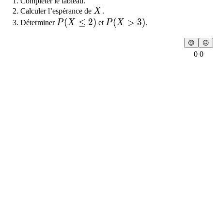
Compléter le tableau.
X
Calculer l’espérance de
X
.
P(X \leq 2)
(
≤
2
)
P(X > 3)
(
>
3
)
Déterminer
P
X
et
P
X
.
😌
😖
0 0