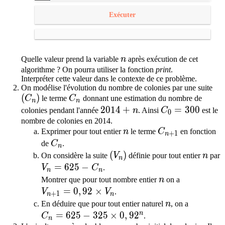
Exécuter
n
Quelle valeur prend la variable
n
après exécution de cet
algorithme ? On pourra utiliser la fonction
print
.
Interpréter cette valeur dans le contexte de ce problème.
On modélise l'évolution du nombre de colonies par une suite
\left(C_n\right)
(
)
C_n
C
le terme
C
donnant une estimation du nombre de
n
n
2014 + n
2
0
1
4
+
C_0 = 300
=
3
0
0
colonies pendant l'année
n
. Ainsi
C
est le
0
nombre de colonies en 2014.
n
C_{n+1}
Exprimer pour tout entier
n
le terme
C
en fonction
+
1
n
C_n
de
C
.
n
\left(V_n\right)
(
)
n
On considère la suite
V
définie pour tout entier
n
par
n
V_n = 625 - C_n
=
6
2
5
−
V
C
.
n
n
n
Montrer que pour tout nombre entier
n
on a
V_{n+1} = 0,92 \times V_n
=
0
,
9
2
×
V
V
.
+
1
n
n
n
En déduire que pour tout entier naturel
n
, on a
n
C_n = 625 - 325 \times 0,92^n
=
6
2
5
−
3
2
5
×
0
,
9
2
C
.
n