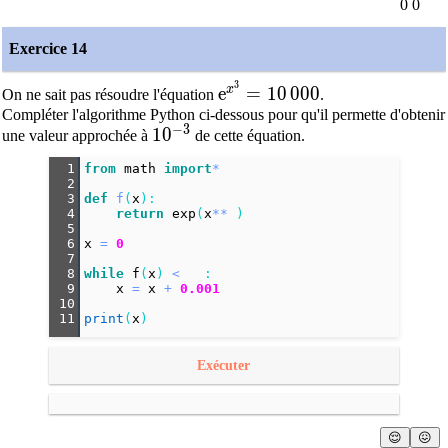
0 0
Exercice 14
3
\text{e}^{x^3}=10\,000
x
e
=
1
0
0
0
0
On ne sait pas résoudre l'équation
.
Compléter l'algorithme Python ci-dessous pour qu'il permette d'obtenir
−
3
10^{-3}
1
0
une valeur approchée à
de cette équation.
1
from
math
import
*
2
3
def
f
(
x
):
4
return
exp
(
x
**
 )
5
6
x
=
0
7
8
while
f
(
x
) 
<
   :
9
x
=
x
+
0.001
10
11
print
(
x
)
Exécuter
😌
😖