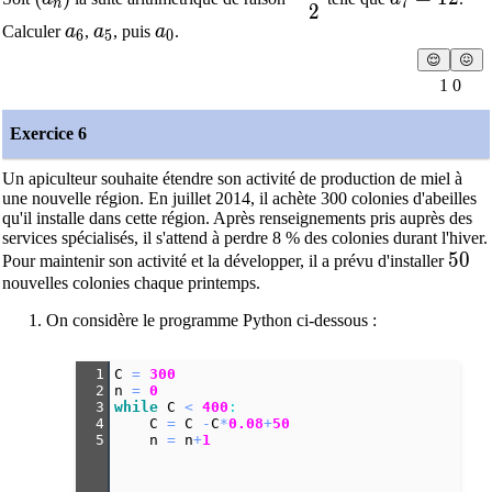
7
n
2
a_6
a_5
a_{0}
Calculer
a
,
a
, puis
a
.
6
5
0
😌
😖
1 0
Exercice 6
Un apiculteur souhaite étendre son activité de production de miel à
une nouvelle région. En juillet 2014, il achète 300 colonies d'abeilles
qu'il installe dans cette région. Après renseignements pris auprès des
services spécialisés, il s'attend à perdre 8 % des colonies durant l'hiver.
50
5
0
Pour maintenir son activité et la développer, il a prévu d'installer
nouvelles colonies chaque printemps.
On considère le programme Python ci-dessous :
1
C
=
300
2
n
=
0
3
while
C
<
400
:
4
C
=
C
-
C
*
0.08
+
50
5
n
=
n
+
1