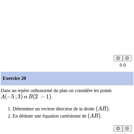
😌
😖
0 0
Exercice 20
Dans un repère orthonormé du plan on considère les points
A(-5\,;3)
(
−
5
;
3
)
B(2\,-1)
(
2
−
1
)
A
et
B
.
(AB)
(
)
Déterminer un vecteur directeur de la droite
A
B
.
(AB)
(
)
En déduire une équation cartésienne de
A
B
.
😌
😖