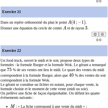
0 0
Exercice 21
A(4\,;-1)
(
4
;
−
1
)
Dans un repère orthonormé du plan le point
A
.
A
3
3
Donner une équation du cercle de centre
A
et de rayon
.
😌
😖
0 0
Exercice 22
Un food truck, ouvert le midi et le soir, propose deux types de
formules : la formule Burger et la formule Wok. Le gérant a remarqué
75
7
5
que
% de ses ventes ont lieu le midi. Le quart des ventes du midi
40
4
0
correspondent à la formule Burger, alors que
% des ventes du soir
correspondent à la formule Wok.
Le gérant se constitue un fichier en notant, pour chaque vente, la
formule choisie et le moment de cette vente (midi ou soir).
On prélève une fiche de façon équiprobable. On définit les quatre
évènements suivants :
M
M
: « La fiche correspond à une vente du midi » ;