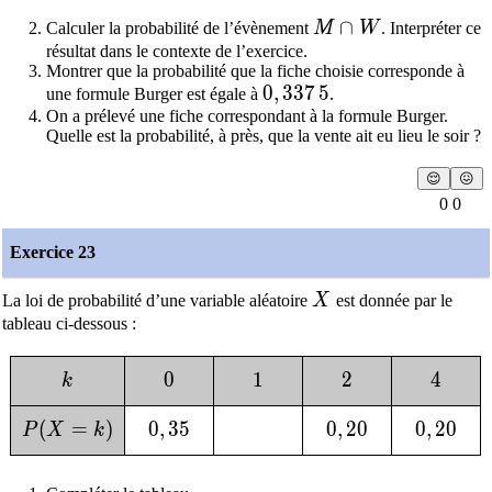
M \cap W
∩
Calculer la probabilité de l’évènement
M
W
. Interpréter ce
résultat dans le contexte de l’exercice.
Montrer que la probabilité que la fiche choisie corresponde à
0,337\,5
0
,
3
3
7
5
une formule Burger est égale à
.
On a prélevé une fiche correspondant à la formule Burger.
Quelle est la probabilité, à près, que la vente ait eu lieu le soir ?
😌
😖
0 0
Exercice 23
X
La loi de probabilité d’une variable aléatoire
X
est donnée par le
tableau ci-dessous :
k
0
0
1
1
2
2
4
4
k
P(X= k)
(
=
)
0,35
0
,
3
5
0,20
0
,
2
0
0,20
0
,
2
0
P
X
k