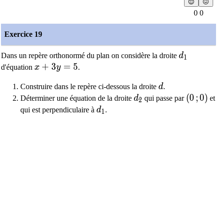
😌
😖
0 0
Exercice 19
d_1
Dans un repère orthonormé du plan on considère la droite
d
1
x+3y=5
+
3
=
5
d'équation
x
y
.
d
Construire dans le repère ci-dessous la droite
d
.
d_2
(0\,;0)
(
0
;
0
)
Déterminer une équation de la droite
d
qui passe par
et
2
d_1
qui est perpendiculaire à
d
.
1