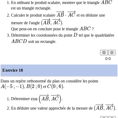
ABC
En utilisant le produit scalaire, montrer que le triangle
A
B
C
est un triangle rectangle.
\overrightarrow{AB}\cdot
⋅
Calculer le produit scalaire
A
B
A
C
et en déduire une
(\overrightarrow{AB},\overright
(
,
)
mesure de l'angle
A
B
A
C
.
ABC
Que peut-on en conclure pour le triangle
A
B
C
?
D
Déterminer les coordonnées du point
D
tel que le quadrilatère
ABCD
A
B
C
D
soit un rectangle.
😌
😖
0 0
Exercice 18
Dans un repère orthonormé du plan on considère les points
A(-5\,;-1)
(
−
5
;
−
1
)
B(2\,;0)
(
2
;
0
)
C(0\,;6)
(
0
;
6
)
A
,
B
et
C
.
(
)
\cos\left( \overrightarrow{AB},\overr
c
o
s
,
Déterminer
A
B
A
C
.
(\overrig
(
,
)
En déduire une valeur approchée de la mesure de
A
B
A
C
.