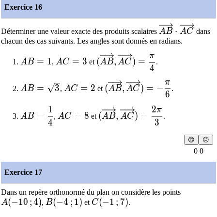
Exercice 16
\overrightar
⋅
Déterminer une valeur exacte des produits scalaires
A
B
A
C
dans
chacun des cas suivants. Les angles sont donnés en radians.
π
AB=1
AC=3
(\overrightarrow{AB},\over
=
1
=
3
(
,
)
=
A
B
,
A
C
et
A
B
A
C
.
4
π
AB=\sqrt{3}
AC=2
(\overrightarrow{AB},\ove
=
3
=
2
(
,
)
=
−
A
B
,
A
C
et
A
B
A
C
.
6
1
2
π
AB=\dfrac{1}{4}
AC=8
(\overrightarrow{AB},\over
=
=
8
(
,
)
=
A
B
,
A
C
et
A
B
A
C
.
4
3
😌
😖
0 0
Exercice 17
Dans un repère orthonormé du plan on considère les points
A(-10\,;4)
(
−
1
0
;
4
)
B(-4\,;1)
(
−
4
;
1
)
C(-1\,;7)
(
−
1
;
7
)
A
,
B
et
C
.