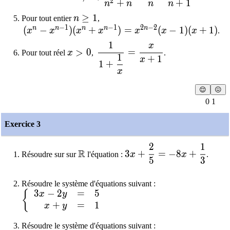
2
+
+
1
n
n
n
n
n\geq1
≥
1
Pour tout entier
n
,
−
1
−
1
2
−
2
n
n
n
n
n
\,(x^n-x^{n-1})(x^n+x^{n-1})=x^{2n-2}(x-1)(
(
−
)
(
+
)
=
(
−
1
)
(
+
1
)
x
x
x
x
x
x
x
.
1
x
x > 0
\,\dfrac{1}{1+\dfrac{1}{x}}
>
0
=
Pour tout réel
x
,
.
1
+
1
x
1
+
x
😌
😖
0 1
Exercice 3
2
1
\mathbb{R}
3x+\dfrac{2}{5} = -8x
R
3
+
=
−
8
+
Résoudre sur sur
l'équation :
x
x
.
5
3
Résoudre le système d'équations suivant :
3
−
2
=
5
\left\{ \begin{array}{rcl} 3x - 2y & = & 5 \\ x
{
x
y
+
=
1
x
y
Résoudre le système d'équations suivant :