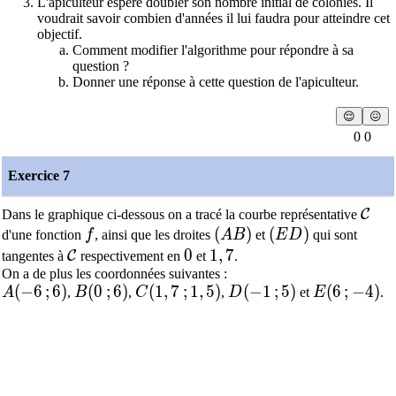
L'apiculteur espère doubler son nombre initial de colonies. Il
voudrait savoir combien d'années il lui faudra pour atteindre cet
objectif.
Comment modifier l'algorithme pour répondre à sa
question ?
Donner une réponse à cette question de l'apiculteur.
😌
😖
0 0
Exercice 7
\ma
C
Dans le graphique ci-dessous on a tracé la courbe représentative
f
(AB)
(
)
(ED)
(
)
d'une fonction
f
, ainsi que les droites
A
B
et
E
D
qui sont
\mathcal{C}
0
0
1,7
1
,
7
C
tangentes à
respectivement en
et
.
On a de plus les coordonnées suivantes :
A(-6\,;6)
(
−
6
;
6
)
B(0\,;6)
(
0
;
6
)
C(1,7\,;1,5)
(
1
,
7
;
1
,
5
)
D(-1\,;5)
(
−
1
;
5
)
E(6\,;-4)
(
6
;
−
4
)
A
,
B
,
C
,
D
et
E
.