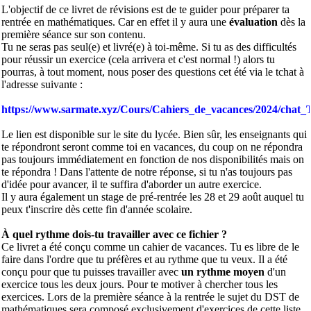
L'objectif de ce livret de révisions est de te guider pour préparer ta
rentrée en mathématiques. Car en effet il y aura une
évaluation
dès la
première séance sur son contenu.
Tu ne seras pas seul(e) et livré(e) à toi-même. Si tu as des difficultés
pour réussir un exercice (cela arrivera et c'est normal !) alors tu
pourras, à tout moment, nous poser des questions cet été via le tchat à
l'adresse suivante :
https://www.sarmate.xyz/Cours/Cahiers_de_vacances/2024/chat
Le lien est disponible sur le site du lycée. Bien sûr, les enseignants qui
te répondront seront comme toi en vacances, du coup on ne répondra
pas toujours immédiatement en fonction de nos disponibilités mais on
te répondra ! Dans l'attente de notre réponse, si tu n'as toujours pas
d'idée pour avancer, il te suffira d'aborder un autre exercice.
Il y aura également un stage de pré-rentrée les 28 et 29 août auquel tu
peux t'inscrire dès cette fin d'année scolaire.
À quel rythme dois-tu travailler avec ce fichier ?
Ce livret a été conçu comme un cahier de vacances. Tu es libre de le
faire dans l'ordre que tu préfères et au rythme que tu veux. Il a été
conçu pour que tu puisses travailler avec
un rythme moyen
d'un
exercice tous les deux jours. Pour te motiver à chercher tous les
exercices. Lors de la première séance à la rentrée le sujet du DST de
mathématiques sera composé exclusivement d'exercices de cette liste.