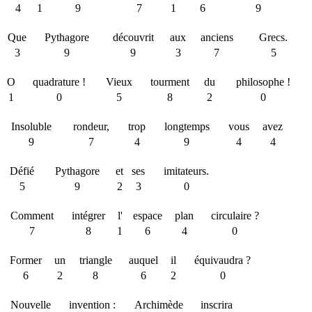
4
1
9
7
1
6
9
Que
Pythagore
découvrit
aux
anciens
Grecs.
3
9
9
3
7
5
O
quadrature !
Vieux
tourment
du
philosophe !
1
0
5
8
2
0
Insoluble
rondeur,
trop
longtemps
vous
avez
9
7
4
9
4
4
Défié
Pythagore
et
ses
imitateurs.
5
9
2
3
0
Comment
intégrer
l'
espace
plan
circulaire ?
7
8
1
6
4
0
Former
un
triangle
auquel
il
équivaudra ?
6
2
8
6
2
0
Nouvelle
invention :
Archimède
inscrira