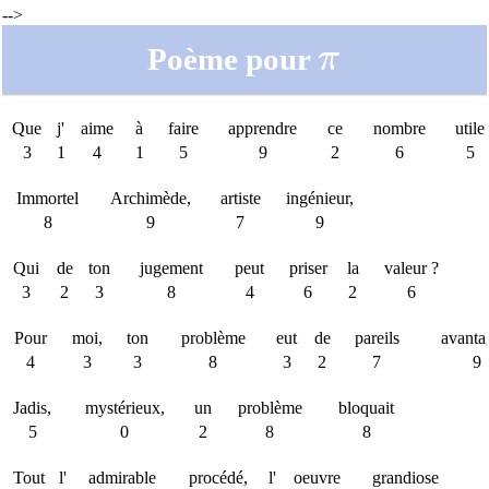
-->
\pi
Poème pour
π
Que
j'
aime
à
faire
apprendre
ce
nombre
utile
3
1
4
1
5
9
2
6
5
Immortel
Archimède,
artiste
ingénieur,
8
9
7
9
Qui
de
ton
jugement
peut
priser
la
valeur ?
3
2
3
8
4
6
2
6
Pour
moi,
ton
problème
eut
de
pareils
avanta
4
3
3
8
3
2
7
9
Jadis,
mystérieux,
un
problème
bloquait
5
0
2
8
8
Tout
l'
admirable
procédé,
l'
oeuvre
grandiose