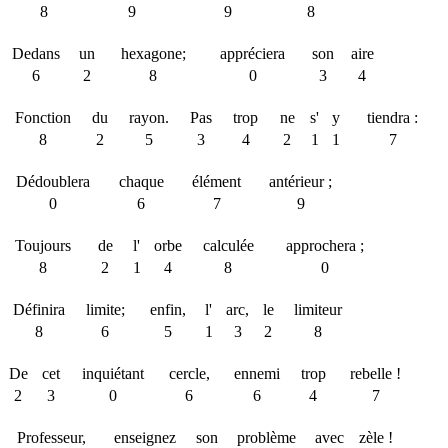
8
9
9
8
Dedans
un
hexagone;
appréciera
son
aire
6
2
8
0
3
4
Fonction
du
rayon.
Pas
trop
ne
s'
y
tiendra :
8
2
5
3
4
2
1
1
7
Dédoublera
chaque
élément
antérieur ;
0
6
7
9
Toujours
de
l'
orbe
calculée
approchera ;
8
2
1
4
8
0
Définira
limite;
enfin,
l'
arc,
le
limiteur
8
6
5
1
3
2
8
De
cet
inquiétant
cercle,
ennemi
trop
rebelle !
2
3
0
6
6
4
7
Professeur,
enseignez
son
problème
avec
zèle !