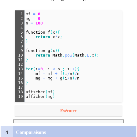
1
mf
=
0
2
mg
=
0
3
n
=
100
4
5
function
f
(
x
){
6
return
x
*
x
;
7
}
8
9
function
g
(
x
){
10
return
Math
.
pow
(
Math
.
E
,
x
);
11
}
12
13
for
(
i
=
0
; 
i
<
n
 ; 
i
++
){
14
mf
=
mf
+
f
(
i
/
n
)
/
n
15
mg
=
mg
+
g
(
i
/
n
)
/
n
16
}
17
18
afficher
(
mf
)
19
afficher
(
mg
)
Exécuter
4
Comparaisons