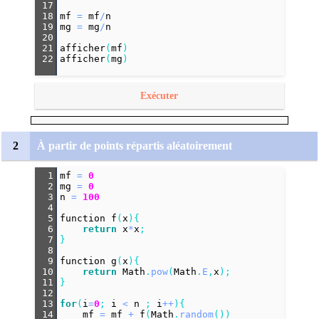
17
18
mf
=
mf
/
n
19
mg
=
mg
/
n
20
21
afficher
(
mf
)
22
afficher
(
mg
)
Exécuter
2
À partir de points répartis aléatoirement
1
mf
=
0
2
mg
=
0
3
n
=
100
4
5
function
f
(
x
){
6
return
x
*
x
;
7
}
8
9
function
g
(
x
){
10
return
Math
.
pow
(
Math
.
E
,
x
);
11
}
12
13
for
(
i
=
0
; 
i
<
n
 ; 
i
++
){
14
mf
=
mf
+
f
(
Math
.
random
())