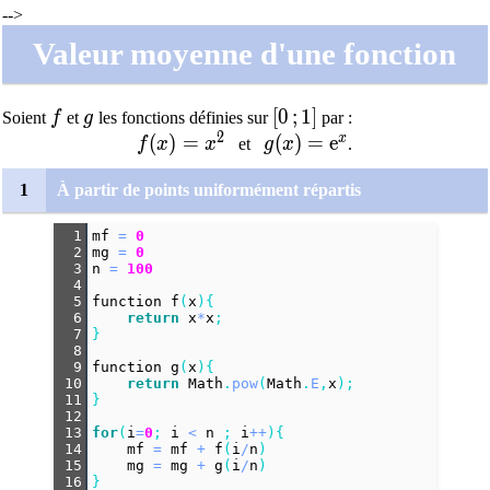
-->
Valeur moyenne d'une fonction
f
g
[0\,;1]
[
0
;
1
]
Soient
f
et
g
les fonctions définies sur
par :
2
x
f(x)=x^2
(
)
=
g(x)=\text{e}^x
(
)
=
e
f
x
x
et
g
x
.
1
À partir de points uniformément répartis
1
mf
=
0
2
mg
=
0
3
n
=
100
4
5
function
f
(
x
){
6
return
x
*
x
;
7
}
8
9
function
g
(
x
){
10
return
Math
.
pow
(
Math
.
E
,
x
);
11
}
12
13
for
(
i
=
0
; 
i
<
n
 ; 
i
++
){
14
mf
=
mf
+
f
(
i
/
n
)
15
mg
=
mg
+
g
(
i
/
n
)
16
}