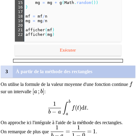
15
mg
=
mg
+
g
(
Math
.
random
())
16
}
17
18
mf
=
mf
/
n
19
mg
=
mg
/
n
20
21
afficher
(
mf
)
22
afficher
(
mg
)
Exécuter
3
À partir de la méthode des rectangles
f
On utilise la formule de la valeur moyenne d'une fonction continue
f
[a\,;b]
[
;
]
sur un intervalle
a
b
:
b
\dfrac{1}{b-a}\int_a^b f(t)\text{
1
∫
(
)
d
.
f
t
t
−
b
a
a
On approche ici l'intégrale à l'aide de la méthode des rectangles.
1
1
\dfrac{1}{b-a}
=
\dfrac{1}{1-0}
=
1
=
=
1
On remarque de plus que
.
−
1
−
0
b
a