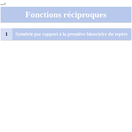
-->
Fonctions réciproques
1
Symétrie par rapport à la première bissectrice du repère