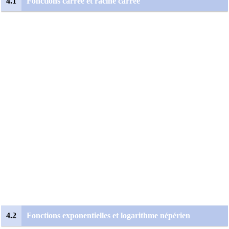
4.1
Fonctions carrée et racine carrée
4.2
Fonctions exponentielles et logarithme népérien