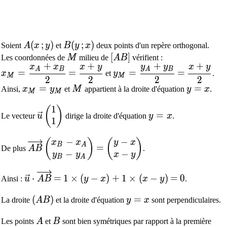
A(x\,;y)
(
;
)
B(y\,;x)
(
;
)
Soient
A
x
y
et
B
y
x
deux points d'un repère orthogonal.
M
[AB]
[
]
Les coordonnées de
M
milieu de
A
B
vérifient :
+
+
+
+
x
x
x
y
y
y
x
y
x_M=\dfrac{x_A+x_B}{2}
=
\dfrac{x+y}{2}
y_M=\dfrac{y_A+y_B}{
=
\dfrac{x
A
B
A
B
=
=
=
=
x
et
y
.
M
M
2
2
2
2
x_M=y_M
=
M
y=x
=
Ainsi,
x
y
et
M
appartient à la droite d'équation
y
x
.
M
M
1
\vec{u}\begin{pmatrix}1 \\ 1 \end{pmatri
y=x
(
)
=
Le vecteur
u
dirige la droite d'équation
y
x
.
1
−
−
\overrightarrow{AB}\begin{pmatrix}x_B-x_A
=
\begin{pmatrix}y-x \\ x-y 
(
)
(
)
x
x
y
x
B
A
=
De plus
A
B
.
−
−
y
y
x
y
B
A
\vec{u}\cdot\overrightarrow{AB}
=
1\times(y-x)+1\times(x-y)
=
0
⋅
=
1
×
(
−
)
+
1
×
(
−
)
=
0
Ainsi :
u
A
B
y
x
x
y
.
(AB)
(
)
y=x
=
La droite
A
B
et la droite d'équation
y
x
sont perpendiculaires.
A
B
Les points
A
et
B
sont bien symétriques par rapport à la première