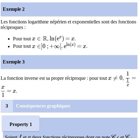
Exemple 2
Les fonctions logarithme népérien et exponentielles sont des fonctions
réciproques :
R
x
x\in\mathbb{R}
∈
\ln(\text{e}^{x})
l
n
(
e
)
=
=
x
Pour tout
x
,
x
.
l
n
(
)
x\in]0\,;+\infty[
\text{e}^{\ln(x)}
=
x
x
∈
]
0
;
+
∞
[
e
=
Pour tout
x
,
x
.
Exemple 3
1
x\neq0
\dfr
=
≠
0
=
La fonction inverse est sa propre réciproque : pour tout
x
,
1
x
x
\dfrac{x}{1}
=
x
=
x
.
1
3
Conséquences graphiques
Property 1
f
g
\mathscr{
\mat
Soient
f
et
g
deux fonctions réciproques dont on note
C
et
C