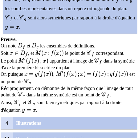
f
g
les courbes représentatives dans un repère orthogonale du plan.
\mathscr{C}_f
\mathscr{C}_g
C
et
C
sont alors symétriques par rapport à la droite d'équation
f
g
y=x
=
y
x
.
Preuve.
D_f
D_g
On note
D
et
D
les ensembles de définitions.
f
g
x\in D_f
∈
M(x\,;f(x))
(
;
(
)
)
\mathscr{C}_f
Soit
x
D
, et
M
x
f
x
le point de
C
correspondant.
f
f
′
M'(f(x)\,;x)
(
(
)
;
)
\mathscr{C}_f
Le point
M
f
x
x
appartient à l'image de
C
dans la symétrie
f
d'axe la première bissectrice du plan.
′
x
=
=
g(f(x))
(
(
)
)
M'(f(x)\,;x)
(
(
)
;
)
=
=
(f(x)\,;g(f(x))
(
(
)
;
(
(
)
)
Or, puisque
x
g
f
x
,
M
f
x
x
f
x
g
f
x
est
\mathscr{C}_g
un point de
C
.
g
Réciproquement, on démontre de la même façon que l'image de tout
\mathscr{C}_g
\mathscr{C}_
point de
C
dans la même symétrie est un point de
C
.
g
f
\mathscr{C}_f
\mathscr{C}_g
Ainsi,
C
et
C
sont bien symétriques par rapport à la droite
f
g
y=x
=
d'équation
y
x
.
4
Illustrations