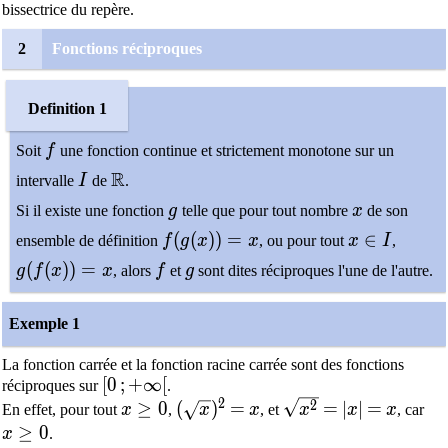
bissectrice du repère.
2
Fonctions réciproques
Definition 1
f
Soit
f
une fonction continue et strictement monotone sur un
I
\mathbb{R}
R
intervalle
I
de
.
g
x
Si il existe une fonction
g
telle que pour tout nombre
x
de son
f(g(x))=x
x\in I
(
(
)
)
=
∈
ensemble de définition
f
g
x
x
, ou pour tout
x
I
,
g(f(x))=x
f
g
(
(
)
)
=
g
f
x
x
, alors
f
et
g
sont dites réciproques l'une de l'autre.
Exemple 1
La fonction carrée et la fonction racine carrée sont des fonctions
[0\,;+\infty[
[
0
;
+
∞
[
réciproques sur
.
2
x\geq0
(\sqrt{x})^2
=
x
\sqrt{x^2}
=
|x|
=
x
2
≥
0
(
)
=
=
∣
∣
=
En effet, pour tout
x
,
x
x
, et
x
x
x
, car
x\geq0
≥
0
x
.