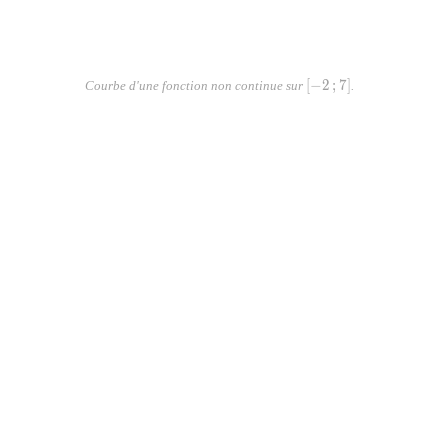
[-2\,;7]
[
−
2
;
7
]
Courbe d'une fonction non continue sur
.