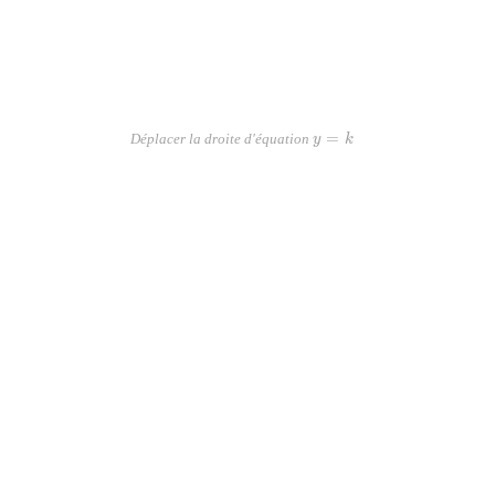
y=k
=
Déplacer la droite d'équation
y
k