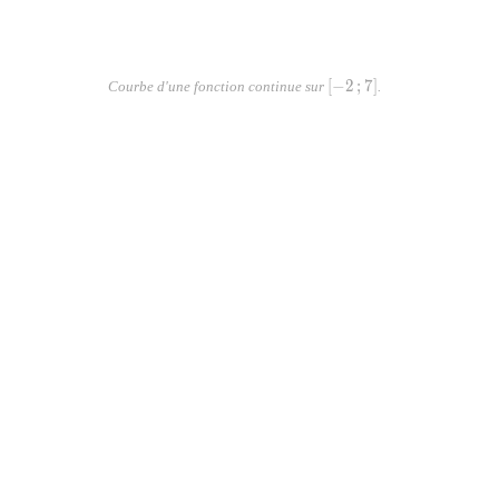
[-2\,;7]
[
−
2
;
7
]
Courbe d'une fonction continue sur
.